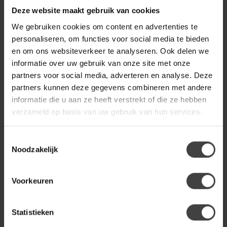
Light en Living Vaas deco
€138,00
50x15x50 cm BUBIO creme
Deze website maakt gebruik van cookies
We gebruiken cookies om content en advertenties te
personaliseren, om functies voor social media te bieden
LIGHT EN LIVING
Light en Living Vaas deco
en om ons websiteverkeer te analyseren. Ook delen we
€39,80
30x13x31,5 cm BUBIO crème
informatie over uw gebruik van onze site met onze
partners voor social media, adverteren en analyse. Deze
partners kunnen deze gegevens combineren met andere
PTMD
€329,00
informatie die u aan ze heeft verstrekt of die ze hebben
PTMD Wandornament Wiktor
Wit MDF rond swirl carved L
€299,00
verzameld op basis van uw gebruik van hun services.
Toestemmingsselectie
Noodzakelijk
Heb je een vraag over dit product?
Of heb je hulp nodig bij de bestelling? Neem gerust contact
op met onze klantenservice
info@dewoonwinkel.nl
of
+31
Voorkeuren
224 850 926
. We helpen je graag.
Statistieken