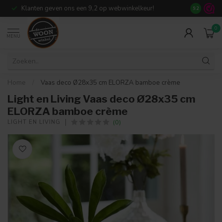
Klanten geven ons een 9,2 op webwinkelkeur!
Meer dan 7
9.2
0
MENU
Home
/
Vaas deco Ø28x35 cm ELORZA bamboe crème
Light en Living Vaas deco Ø28x35 cm
ELORZA bamboe crème
(0)
LIGHT EN LIVING