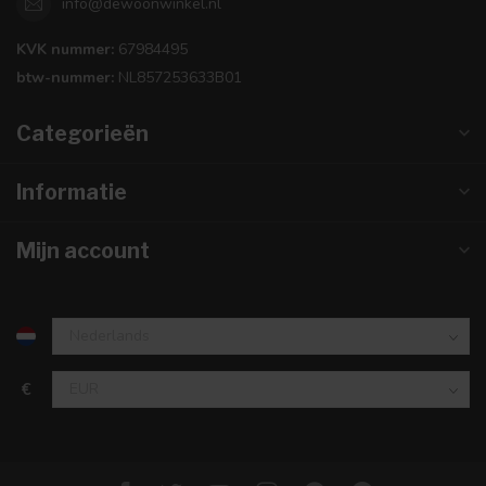
info@dewoonwinkel.nl
KVK nummer:
67984495
btw-nummer:
NL857253633B01
Categorieën
Informatie
Mijn account
€