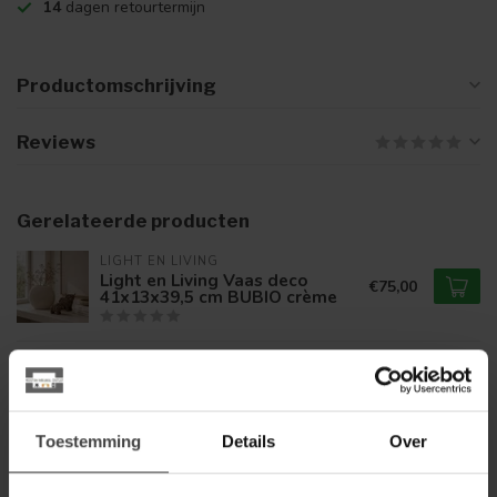
14
dagen retourtermijn
Productomschrijving
Reviews
Gerelateerde producten
LIGHT EN LIVING
Light en Living Vaas deco
€75,00
41x13x39,5 cm BUBIO crème
LIGHT EN LIVING
Light en Living Schaal Ø50x1,5
€79,80
cm MAES crème
Toestemming
Details
Over
LIGHT EN LIVING