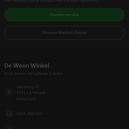
ook vermeld hoe je contact met ons kunt opnemen.
Klantenservice
Houten Meubel Outlet
De Woon Winkel
Mooi wonen betaalbaar maken!
Zandwilg 22
1731 LS Winkel
Nederland
0224-850 926