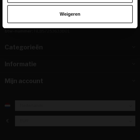
info@dewoonwinkel.nl
Weigeren
KVK nummer:
67984495
btw-nummer:
NL857253633B01
Categorieën
Informatie
Mijn account
€