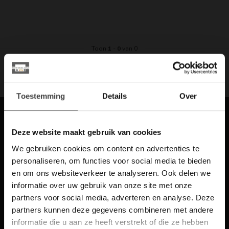
Toon
1
-
0
van 0
Toestemming
Details
Over
Meld je aan voor onze nieuwbrief met
scherpe acties
Deze website maakt gebruik van cookies
Blijf op de hoogte van onze actuele aanbiedingen
We gebruiken cookies om content en advertenties te
personaliseren, om functies voor social media te bieden
en om ons websiteverkeer te analyseren. Ook delen we
informatie over uw gebruik van onze site met onze
partners voor social media, adverteren en analyse. Deze
Meer informatie
partners kunnen deze gegevens combineren met andere
5% korting op je volgende bestelling
Heb je vragen over onze artikelen of jouw aankoop? Bekijk dan
informatie die u aan ze heeft verstrekt of die ze hebben
de klantenservice pagina. Daar staan antwoorden op veel