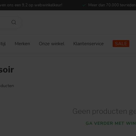
ven ons een 9,2 op webwinkelkeur!
Meer dan 70.000 tevreden
ijl
Merken
Onze winkel
Klantenservice
SALE
soir
ducten
Geen producten g
GA VERDER MET WIN