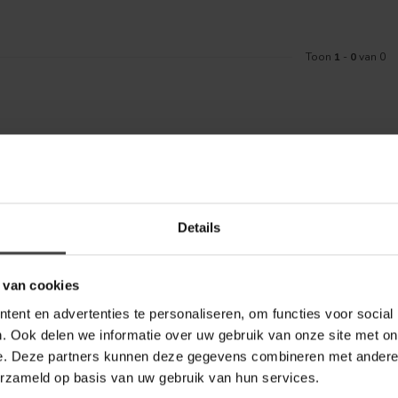
Toon
1
-
0
van 0
Meld je aa
aankoop? Bekijk dan de klantenservice
Details
Blijf op de hoo
telde vragen. Staat jouw vraag er niet
ontact met ons kunt opnemen.
 van cookies
bel Outlet
ent en advertenties te personaliseren, om functies voor social
. Ook delen we informatie over uw gebruik van onze site met on
e. Deze partners kunnen deze gegevens combineren met andere i
erzameld op basis van uw gebruik van hun services.