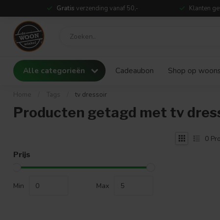
Gratis
verzending vanaf 50,-
Klanten ge
Alle categorieën
Cadeaubon
Shop op woonst
Home
/
Tags
/
tv dressoir
Producten getagd met tv dres
0
Pro
Prijs
Min
Max