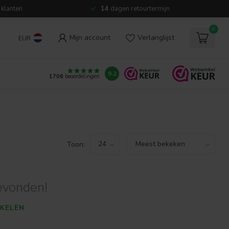
 klanten
14
dagen retourtermijn
0
Mijn account
Verlanglijst
EUR
9.2
1706
beoordelingen
Toon:
evonden!
KELEN