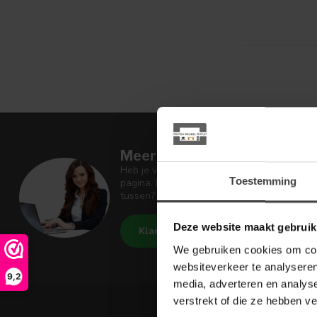
Meer informatie
Heb je vragen over onze artikelen of jouw 
Toestemming
pagina. Daar staan antwoorden op veel ges
tussen? Dan staat er ook vermeld hoe je c
Deze website maakt gebruik
Klantenservice
Houten Meu
We gebruiken cookies om cont
websiteverkeer te analyseren
9,2
media, adverteren en analys
verstrekt of die ze hebben v