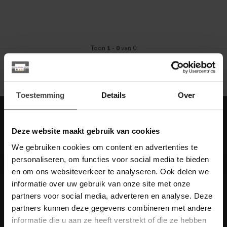
Toon
1
-
0
van 0
Toestemming
Details
Over
Meld je aan voor onze nieuwbrief met
scherpe acties
Deze website maakt gebruik van cookies
Blijf op de hoogte van onze actuele aanbiedingen
We gebruiken cookies om content en advertenties te
personaliseren, om functies voor social media te bieden
en om ons websiteverkeer te analyseren. Ook delen we
informatie over uw gebruik van onze site met onze
partners voor social media, adverteren en analyse. Deze
Meer informatie
partners kunnen deze gegevens combineren met andere
Heb je vragen over onze artikelen of jouw aankoop? Bekijk dan
informatie die u aan ze heeft verstrekt of die ze hebben
de klantenservice pagina. Daar staan antwoorden op veel