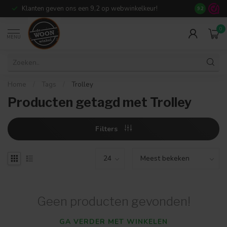
Klanten geven ons een 9,2 op webwinkelkeur!
Meer dan 7
9.2
0
MENU
Home
/
Tags
/
Trolley
Producten getagd met Trolley
Filters
Geen producten gevonden!
GA VERDER MET WINKELEN