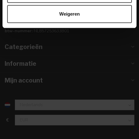
info@dewoonwinkel.nl
Weigeren
KVK nummer:
67984495
btw-nummer:
NL857253633B01
Categorieën
Informatie
Mijn account
€