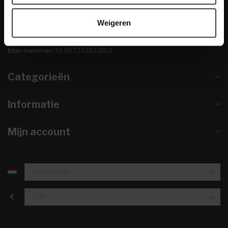
info@dewoonwinkel.nl
Weigeren
KVK nummer:
67984495
btw-nummer:
NL857253633B01
Categorieën
Informatie
Mijn account
€