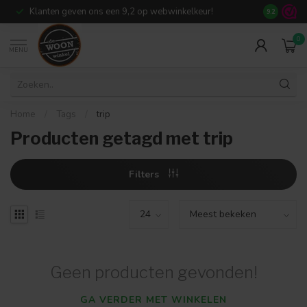
Klanten geven ons een 9,2 op webwinkelkeur!
Meer dan 7
9.2
0
MENU
Home
/
Tags
/
trip
Producten getagd met trip
Filters
Geen producten gevonden!
GA VERDER MET WINKELEN