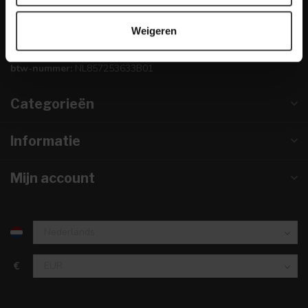
info@dewoonwinkel.nl
Weigeren
KVK nummer:
67984495
btw-nummer:
NL857253633B01
Categorieën
Informatie
Mijn account
€