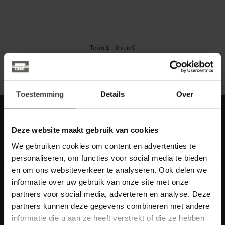
Toon
1
-
0
van 0
Toestemming
Details
Over
Meld je aan voor onze nieuwbrief met
scherpe acties
Deze website maakt gebruik van cookies
Blijf op de hoogte van onze actuele aanbiedingen
We gebruiken cookies om content en advertenties te
personaliseren, om functies voor social media te bieden
en om ons websiteverkeer te analyseren. Ook delen we
informatie over uw gebruik van onze site met onze
partners voor social media, adverteren en analyse. Deze
Meer informatie
partners kunnen deze gegevens combineren met andere
Heb je vragen over onze artikelen of jouw aankoop? Bekijk dan
informatie die u aan ze heeft verstrekt of die ze hebben
de klantenservice pagina. Daar staan antwoorden op veel