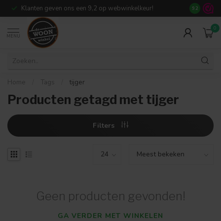
Klanten geven ons een 9,2 op webwinkelkeur!
Meer dan 7
9.2
0
MENU
Home
/
Tags
/
tijger
Producten getagd met tijger
Filters
Geen producten gevonden!
GA VERDER MET WINKELEN