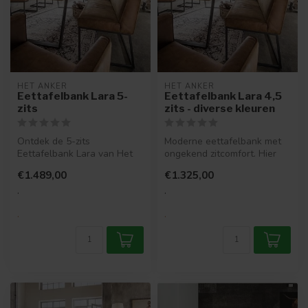
HET ANKER
HET ANKER
Eettafelbank Lara 5-
Eettafelbank Lara 4,5
zits
zits - diverse kleuren
Ontdek de 5-zits
Moderne eettafelbank met
Eettafelbank Lara van Het
ongekend zitcomfort. Hier
Anker. Een moderne
kun je echt een complete
€1.489,00
€1.325,00
eetkamerbank met o...
avon...
.
.
.
.