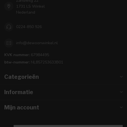
Zandwilg 22
1731 LS Winkel
Nederland
0224-850 926
info@dewoonwinkel.nl
KVK nummer:
67984495
btw-nummer:
NL857253633B01
Categorieën
Informatie
Mijn account