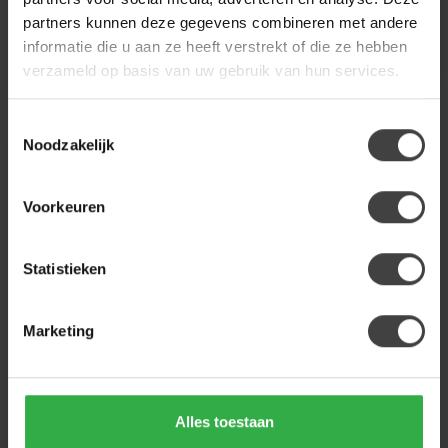
partners kunnen deze gegevens combineren met andere
.
.
informatie die u aan ze heeft verstrekt of die ze hebben
verzameld op basis van uw gebruik van hun services.
Toestemmingsselectie
Noodzakelijk
Voorkeuren
Statistieken
Marketing
HET ANKER
Draaifauteuil Rasmus
Afrika Leer S
Alles toestaan
Fauteuil Rasmus uit de
collectie van Het Anker