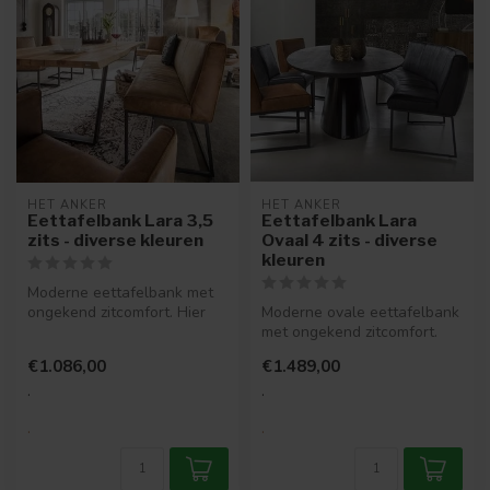
HET ANKER
HET ANKER
Eettafelbank Lara 3,5
Eettafelbank Lara
zits - diverse kleuren
Ovaal 4 zits - diverse
kleuren
Moderne eettafelbank met
ongekend zitcomfort. Hier
Moderne ovale eettafelbank
kun je echt een complete
met ongekend zitcomfort.
avon...
Hier kun je echt een
€1.086,00
€1.489,00
complet...
.
.
.
.