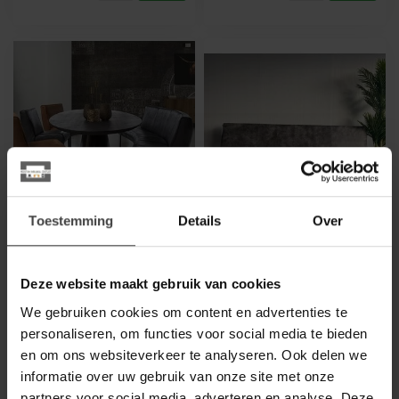
Toestemming
Details
Over
HET ANKER
HET ANKER
Eettafelbank Lara
Eettafelbank Lara 4-
Ovaal 3 zits - diverse
zits
kleuren
Deze website maakt gebruik van cookies
Ontdek eettafelbank Lara:
We gebruiken cookies om content en advertenties te
Moderne ovale eettafelbank
een 4-zits bank met
personaliseren, om functies voor social media te bieden
met ongekend zitcomfort.
ongekend zitcomfort en een
en om ons websiteverkeer te analyseren. Ook delen we
Hier kun je echt een
stijlvo...
€1.189,00
€1.189,00
complet...
informatie over uw gebruik van onze site met onze
.
.
partners voor social media, adverteren en analyse. Deze