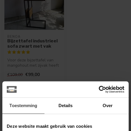
BENOA
Bijzettafel industrieel
sofa zwart met vak
Voor deze bijzettafel van
mangohout met zijvak heeft
iedereen plek.
€99,00
€109,00
.
Op voorraad
Toestemming
Details
Over
Deze website maakt gebruik van cookies
Toon
1
-
1
van 1