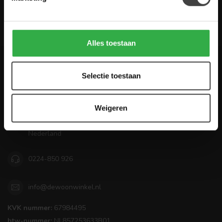
Houten Meubel Outlet
Alles toestaan
De Woon Winkel
Selectie toestaan
Mooi wonen betaalbaar maken!
Weigeren
Zandwilg 22
1731 LS Winkel
Nederland
0224-850 926
info@dewoonwinkel.nl
KVK nummer:
67984495
btw-nummer:
NL857253633B01