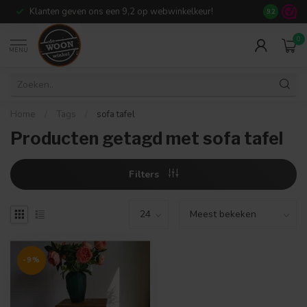
Klanten geven ons een 9,2 op webwinkelkeur!
Meer dan 7
9.2
0
MENU
Home
/
Tags
/
sofa tafel
Producten getagd met sofa tafel
Filters
-9%