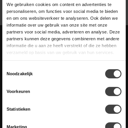
We gebruiken cookies om content en advertenties te
personaliseren, om functies voor social media te bieden
en om ons websiteverkeer te analyseren. Ook delen we
informatie over uw gebruik van onze site met onze
partners voor social media, adverteren en analyse. Deze
Meld je aan voor onze nieuwbrief met
partners kunnen deze gegevens combineren met andere
scherpe acties
informatie die u aan ze heeft verstrekt of die ze hebben
Blijf op de hoogte van onze actuele aanbiedingen
verzameld op basis van uw gebruik van hun services.
Toestemmingsselectie
Noodzakelijk
Meer informatie
Voorkeuren
Heb je vragen over onze artikelen of jouw aankoop? Bekijk dan
de klantenservice pagina. Daar staan antwoorden op veel
gestelde vragen. Staat jouw vraag er niet tussen? Dan staat er
ook vermeld hoe je contact met ons kunt opnemen.
Statistieken
Klantenservice
Marketing