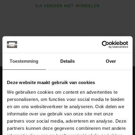
GA VERDER MET WINKELEN
Toon
1
-
0
van 0
Toestemming
Details
Over
Meld je aan voor onze nieuwbrief met
Deze website maakt gebruik van cookies
scherpe acties
We gebruiken cookies om content en advertenties te
Blijf op de hoogte van onze actuele aanbiedingen
personaliseren, om functies voor social media te bieden
en om ons websiteverkeer te analyseren. Ook delen we
informatie over uw gebruik van onze site met onze
partners voor social media, adverteren en analyse. Deze
partners kunnen deze gegevens combineren met andere
Meer informatie