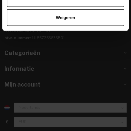
0224-850 926
Weigeren
info@dewoonwinkel.nl
KVK nummer:
67984495
btw-nummer:
NL857253633B01
Categorieën
Informatie
Mijn account
€