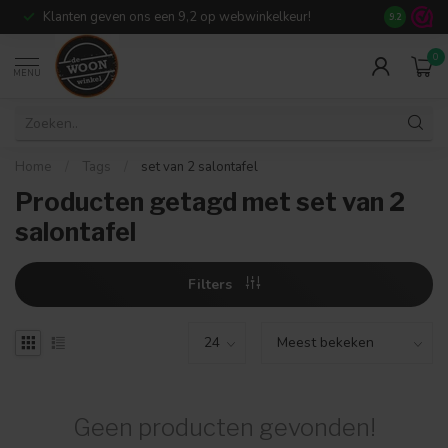
Klanten geven ons een 9,2 op webwinkelkeur!
Meer dan 7
9.2
0
MENU
Home
/
Tags
/
set van 2 salontafel
Producten getagd met set van 2
salontafel
Filters
Geen producten gevonden!