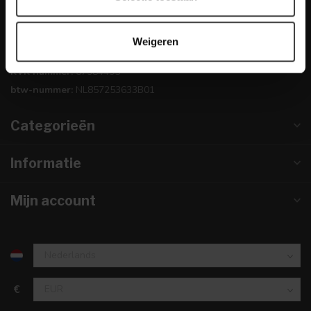
0224-850 926
Weigeren
info@dewoonwinkel.nl
KVK nummer:
67984495
btw-nummer:
NL857253633B01
Categorieën
Informatie
Mijn account
€