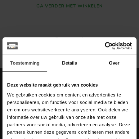
GA VERDER MET WINKELEN
Toon
1
-
0
van 0
Toestemming
Details
Over
Meld je aan voor onze nieuwbrief met
Deze website maakt gebruik van cookies
scherpe acties
We gebruiken cookies om content en advertenties te
Blijf op de hoogte van onze actuele aanbiedingen
personaliseren, om functies voor social media te bieden
en om ons websiteverkeer te analyseren. Ook delen we
informatie over uw gebruik van onze site met onze
partners voor social media, adverteren en analyse. Deze
partners kunnen deze gegevens combineren met andere
Meer informatie