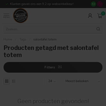
Klanten geven ons een 9,2 op webwinkelkeur!
Meer dan 7
9.2
0
MENU
Home
/
Tags
/
salontafel totem
Producten getagd met salontafel
totem
Filters
Geen producten gevonden!