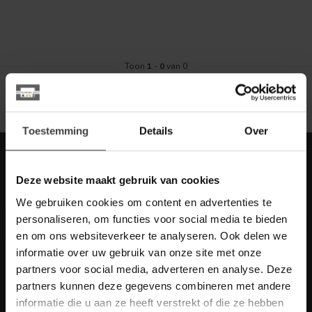
Toon
1
-
0
van 0
Toestemming
Details
Over
Meld je aan voor onze nieuwbrief met
scherpe acties
Deze website maakt gebruik van cookies
Blijf op de hoogte van onze actuele aanbiedingen
We gebruiken cookies om content en advertenties te
personaliseren, om functies voor social media te bieden
en om ons websiteverkeer te analyseren. Ook delen we
informatie over uw gebruik van onze site met onze
partners voor social media, adverteren en analyse. Deze
Meer informatie
partners kunnen deze gegevens combineren met andere
Heb je vragen over onze artikelen of jouw aankoop? Bekijk dan
informatie die u aan ze heeft verstrekt of die ze hebben
de klantenservice pagina. Daar staan antwoorden op veel