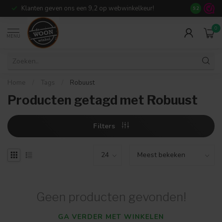
Klanten geven ons een 9,2 op webwinkelkeur!
Meer dan 7
9.2
0
MENU
Home
/
Tags
/
Robuust
Producten getagd met Robuust
Filters
Geen producten gevonden!
GA VERDER MET WINKELEN