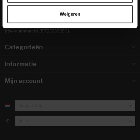
info@dewoonwinkel.nl
Weigeren
KVK nummer:
67984495
btw-nummer:
NL857253633B01
Categorieën
Informatie
Mijn account
€