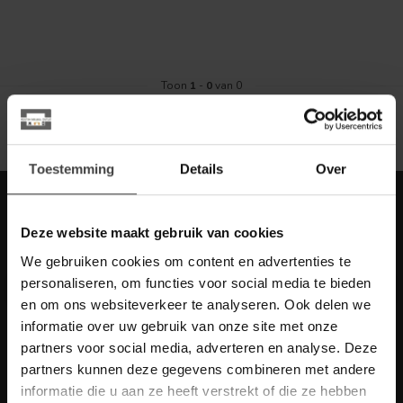
Toon
1
-
0
van 0
Toestemming
Details
Over
Meld je aan voor onze nieuwbrief met
scherpe acties
Deze website maakt gebruik van cookies
Blijf op de hoogte van onze actuele aanbiedingen
We gebruiken cookies om content en advertenties te
personaliseren, om functies voor social media te bieden
en om ons websiteverkeer te analyseren. Ook delen we
informatie over uw gebruik van onze site met onze
partners voor social media, adverteren en analyse. Deze
Meer informatie
partners kunnen deze gegevens combineren met andere
Heb je vragen over onze artikelen of jouw aankoop? Bekijk dan
informatie die u aan ze heeft verstrekt of die ze hebben
de klantenservice pagina. Daar staan antwoorden op veel