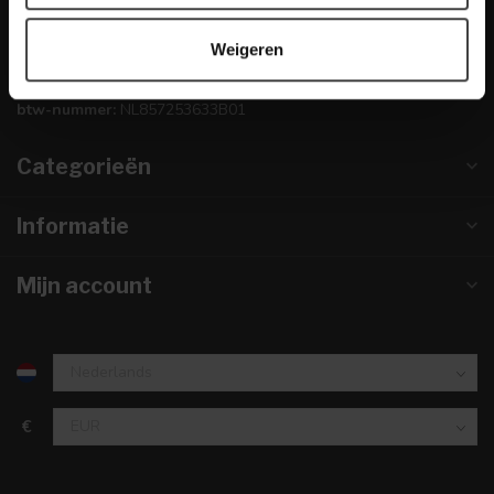
info@dewoonwinkel.nl
Weigeren
KVK nummer:
67984495
btw-nummer:
NL857253633B01
Categorieën
Informatie
Mijn account
€