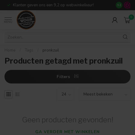
Klanten geven ons een 9,2 op webwinkelkeur!
Meer dan 7
9.2
0
MENU
Home
/
Tags
/
pronkzuil
Producten getagd met pronkzuil
Filters
Geen producten gevonden!
GA VERDER MET WINKELEN