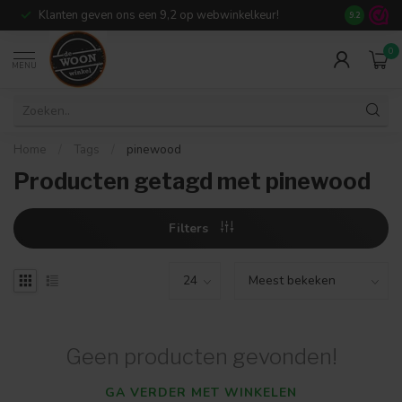
Klanten geven ons een 9,2 op webwinkelkeur!
Meer dan 7
9.2
0
MENU
Home
/
Tags
/
pinewood
Producten getagd met pinewood
Filters
Geen producten gevonden!
GA VERDER MET WINKELEN