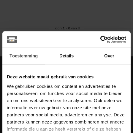
Toon
1
-
0
van 0
Toestemming
Details
Over
Meld je aan voor onze nieuwbrief met
scherpe acties
Deze website maakt gebruik van cookies
Blijf op de hoogte van onze actuele aanbiedingen
We gebruiken cookies om content en advertenties te
personaliseren, om functies voor social media te bieden
en om ons websiteverkeer te analyseren. Ook delen we
informatie over uw gebruik van onze site met onze
partners voor social media, adverteren en analyse. Deze
Meer informatie
partners kunnen deze gegevens combineren met andere
Heb je vragen over onze artikelen of jouw aankoop? Bekijk dan
informatie die u aan ze heeft verstrekt of die ze hebben
de klantenservice pagina. Daar staan antwoorden op veel