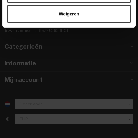
info@dewoonwinkel.nl
Weigeren
KVK nummer:
67984495
btw-nummer:
NL857253633B01
Categorieën
Informatie
Mijn account
€