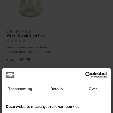
COUNTRYFIELD
Vaas Rosali S petrol
Deze mooie vaas is ideaal
om een mooi bosje bloemen
in te plaatsen.
€9,95
€14,95
.
Op voorraad
Toestemming
Details
Over
Deze website maakt gebruik van cookies
Toon
1
-
1
van 1