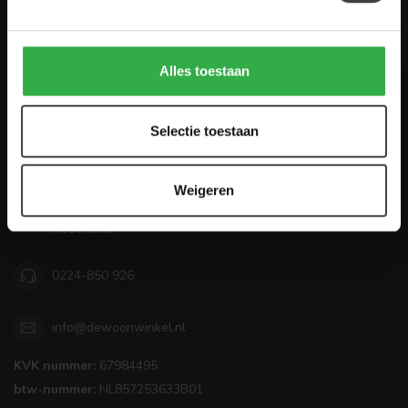
Houten Meubel Outlet
Alles toestaan
De Woon Winkel
Selectie toestaan
Mooi wonen betaalbaar maken!
Zandwilg 22
Weigeren
1731 LS Winkel
Nederland
0224-850 926
info@dewoonwinkel.nl
KVK nummer:
67984495
btw-nummer:
NL857253633B01