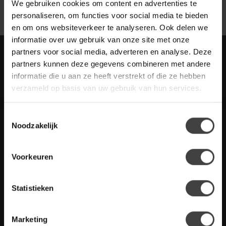
We gebruiken cookies om content en advertenties te
personaliseren, om functies voor social media te bieden
en om ons websiteverkeer te analyseren. Ook delen we
informatie over uw gebruik van onze site met onze
partners voor social media, adverteren en analyse. Deze
Meld je aan voor onze nieuwbrief met
partners kunnen deze gegevens combineren met andere
scherpe acties
informatie die u aan ze heeft verstrekt of die ze hebben
Blijf op de hoogte van onze actuele aanbiedingen
verzameld op basis van uw gebruik van hun services.
Toestemmingsselectie
Noodzakelijk
Meer informatie
Heb je vragen over onze artikelen of jouw aankoop? Bekijk dan
Voorkeuren
de klantenservice pagina. Daar staan antwoorden op veel
gestelde vragen. Staat jouw vraag er niet tussen? Dan staat er
ook vermeld hoe je contact met ons kunt opnemen.
Statistieken
Klantenservice
Marketing