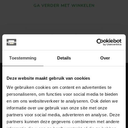
GA VERDER MET WINKELEN
Toon
1
-
0
van 0
Toestemming
Details
Over
Meld je aan voor onze nieuwbrief met
Deze website maakt gebruik van cookies
scherpe acties
We gebruiken cookies om content en advertenties te
Blijf op de hoogte van onze actuele aanbiedingen
personaliseren, om functies voor social media te bieden
en om ons websiteverkeer te analyseren. Ook delen we
informatie over uw gebruik van onze site met onze
partners voor social media, adverteren en analyse. Deze
partners kunnen deze gegevens combineren met andere
Meer informatie