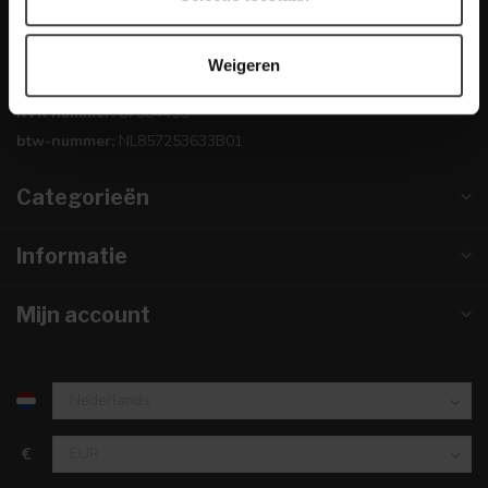
0224-850 926
Weigeren
info@dewoonwinkel.nl
KVK nummer:
67984495
btw-nummer:
NL857253633B01
Categorieën
Informatie
Mijn account
€