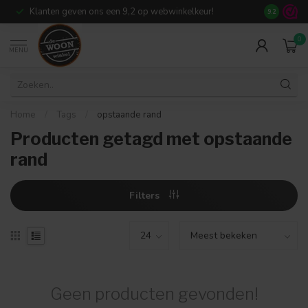
Klanten geven ons een 9,2 op webwinkelkeur!
Meer dan 7
9.2
0
MENU
Home
/
Tags
/
opstaande rand
Producten getagd met opstaande
rand
Filters
Geen producten gevonden!