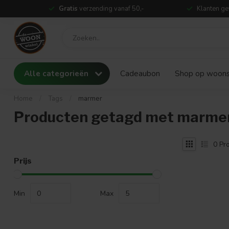
Gratis
verzending vanaf 50,-
Klanten ge
Alle categorieën
Cadeaubon
Shop op woonst
Home
/
Tags
/
marmer
Producten getagd met marme
0
Pro
Prijs
Min
Max