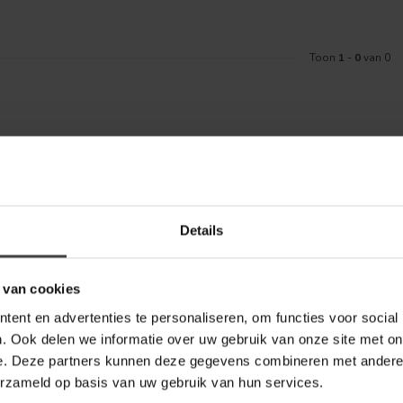
Toon
1
-
0
van 0
Meld je aa
aankoop? Bekijk dan de klantenservice
Details
Blijf op de hoo
telde vragen. Staat jouw vraag er niet
ontact met ons kunt opnemen.
 van cookies
bel Outlet
ent en advertenties te personaliseren, om functies voor social
. Ook delen we informatie over uw gebruik van onze site met on
e. Deze partners kunnen deze gegevens combineren met andere i
erzameld op basis van uw gebruik van hun services.