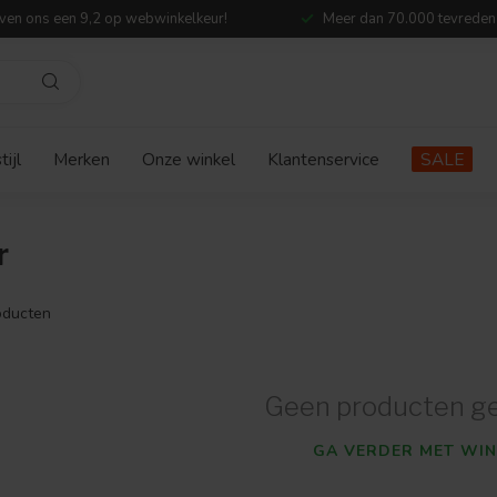
ven ons een 9,2 op webwinkelkeur!
Meer dan 70.000 tevreden
ijl
Merken
Onze winkel
Klantenservice
SALE
r
ducten
Geen producten g
GA VERDER MET WIN