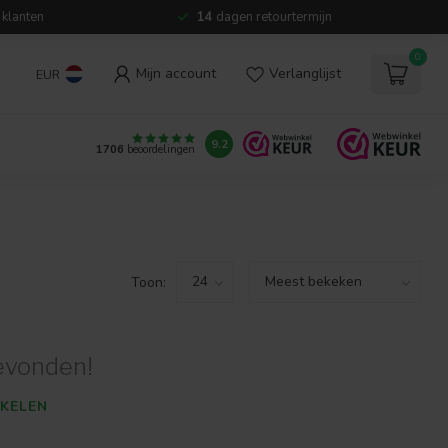
 klanten
14
dagen retourtermijn
0
Mijn account
Verlanglijst
EUR
9.2
1706
beoordelingen
Toon:
evonden!
KELEN