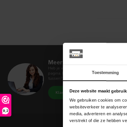
Meer informatie
Heb je vragen over onze artikelen of jouw 
Toestemming
pagina. Daar staan antwoorden op veel ges
tussen? Dan staat er ook vermeld hoe je c
Deze website maakt gebruik
Klantenservice
Houten Meu
We gebruiken cookies om cont
websiteverkeer te analyseren
9,2
media, adverteren en analys
verstrekt of die ze hebben v