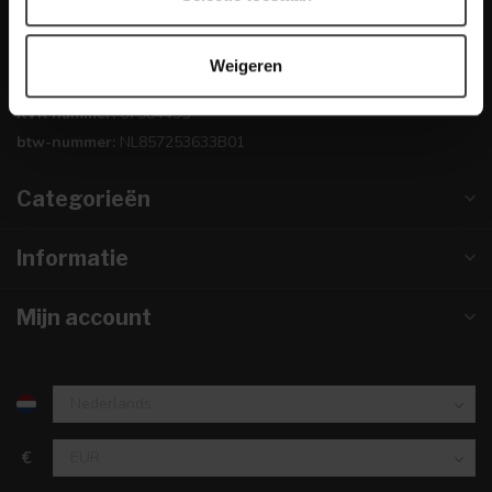
0224-850 926
Weigeren
info@dewoonwinkel.nl
KVK nummer:
67984495
btw-nummer:
NL857253633B01
Categorieën
Informatie
Mijn account
€