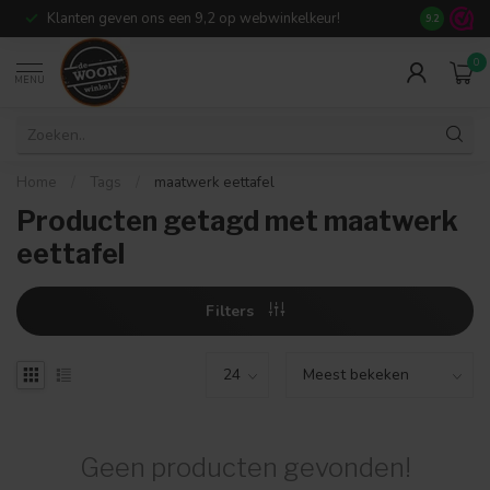
Klanten geven ons een 9,2 op webwinkelkeur!
Meer dan 7
9.2
0
MENU
Home
/
Tags
/
maatwerk eettafel
Producten getagd met maatwerk
eettafel
Filters
Geen producten gevonden!