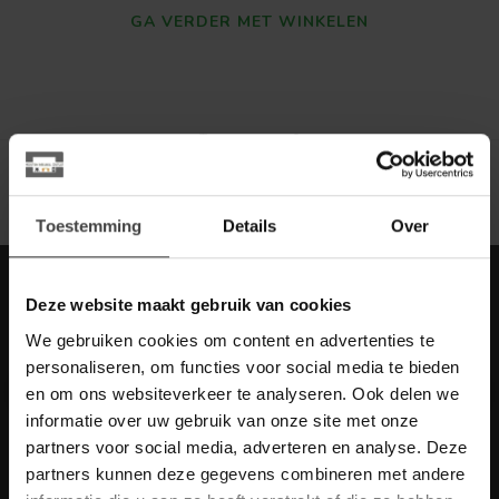
GA VERDER MET WINKELEN
Toon
1
-
0
van 0
Toestemming
Details
Over
Meld je aan voor onze nieuwbrief met
Deze website maakt gebruik van cookies
scherpe acties
We gebruiken cookies om content en advertenties te
Blijf op de hoogte van onze actuele aanbiedingen
personaliseren, om functies voor social media te bieden
en om ons websiteverkeer te analyseren. Ook delen we
informatie over uw gebruik van onze site met onze
partners voor social media, adverteren en analyse. Deze
partners kunnen deze gegevens combineren met andere
Meer informatie