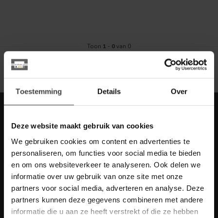
Toon
1
-
0
van 0
Toestemming
Details
Over
Meld je aan voor onze nieuwbrief met
scherpe acties
Deze website maakt gebruik van cookies
Blijf op de hoogte van onze actuele aanbiedingen
We gebruiken cookies om content en advertenties te
personaliseren, om functies voor social media te bieden
en om ons websiteverkeer te analyseren. Ook delen we
informatie over uw gebruik van onze site met onze
partners voor social media, adverteren en analyse. Deze
Meer informatie
partners kunnen deze gegevens combineren met andere
Heb je vragen over onze artikelen of jouw aankoop? Bekijk dan
informatie die u aan ze heeft verstrekt of die ze hebben
de klantenservice pagina. Daar staan antwoorden op veel