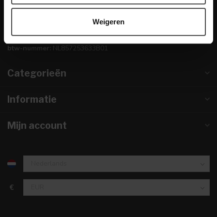
info@dewoonwinkel.nl
Weigeren
KVK nummer:
67984495
btw-nummer:
NL857253633B01
Categorieën
Informatie
Mijn account
€