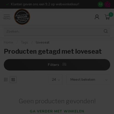
Klanten geven ons een 9,2 op webwinkelkeur!
Meer dan 7
9.2
0
MENU
Home
/
Tags
/
loveseat
Producten getagd met loveseat
Filters
Geen producten gevonden!
GA VERDER MET WINKELEN