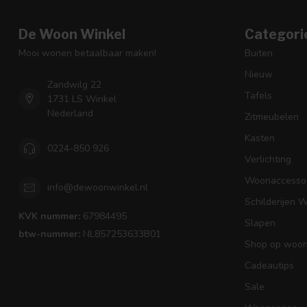
De Woon Winkel
Categori
Mooi wonen betaalbaar maken!
Buiten
Nieuw
Zandwilg 22
Tafels
1731 LS Winkel
Nederland
Zitmeubelen
Kasten
0224-850 926
Verlichting
Woonaccessoi
info@dewoonwinkel.nl
Schilderijen 
KVK nummer:
67984495
Slapen
btw-nummer:
NL857253633B01
Shop op woons
Cadeautips
Sale