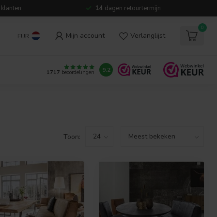
 klanten
14
dagen retourtermijn
0
Mijn account
Verlanglijst
EUR
9.2
1717
beoordelingen
Toon: