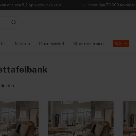
ven ons een 9,2 op webwinkelkeur!
Meer dan 70.000 tevreden
ijl
Merken
Onze winkel
Klantenservice
SALE
ettafelbank
ducten