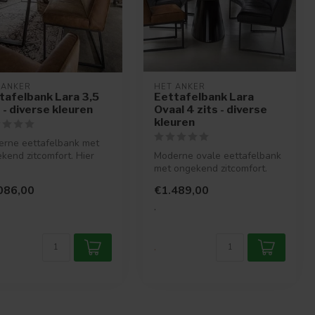
 ANKER
HET ANKER
tafelbank Lara 3,5
Eettafelbank Lara
s - diverse kleuren
Ovaal 4 zits - diverse
kleuren
rne eettafelbank met
kend zitcomfort. Hier
Moderne ovale eettafelbank
je echt een complete
met ongekend zitcomfort.
..
Hier kun je echt een
086,00
€1.489,00
complet...
.
.