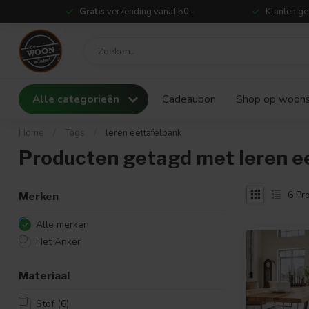
Gratis
verzending vanaf 50,-
Klanten ge
Alle categorieën
Cadeaubon
Shop op woonst
Home
/
Tags
/
leren eettafelbank
Producten getagd met leren e
6
Pro
Merken
Alle merken
Het Anker
Materiaal
Stof
(6)