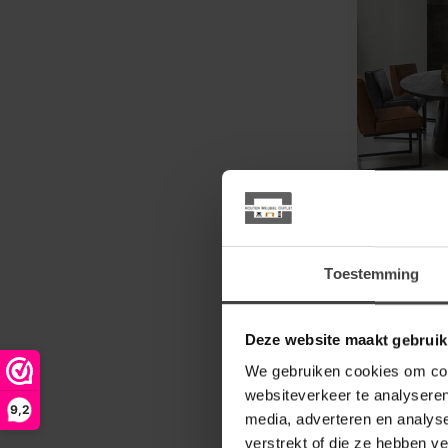
HET ANKER
Eettafelb
Ovaal 3 zi
kleuren
Toestemming
Moderne ov
met ongeken
Deze website maakt gebruik
Hier kun je
€1.189,0
We gebruiken cookies om cont
complet...
.
websiteverkeer te analyseren
9,2
media, adverteren en analys
verstrekt of die ze hebben v