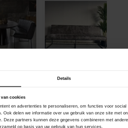
HET ANKER
ank Lara
Eettafelbank Lara 4-
ts - diverse
zits
Details
Ontdek eettafelbank Lara:
ale eettafelbank
een 4-zits bank met
d zitcomfort.
ongekend zitcomfort en een
 van cookies
 echt een
stijlvo...
0
€1.189,00
ent en advertenties te personaliseren, om functies voor social
.
. Ook delen we informatie over uw gebruik van onze site met on
e. Deze partners kunnen deze gegevens combineren met andere i
erzameld op basis van uw gebruik van hun services.