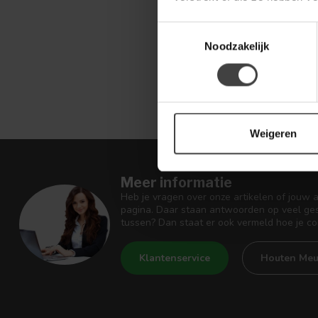
.
Toestemmingsselectie
Noodzakelijk
Weigeren
Meer informatie
Heb je vragen over onze artikelen of jouw 
pagina. Daar staan antwoorden op veel ges
tussen? Dan staat er ook vermeld hoe je c
Klantenservice
Houten Meu