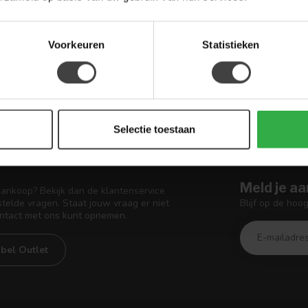
.
Voorkeuren
Statistieken
Toon
1
-
6
van 6
Selectie toestaan
Meld je aa
aankoop? Bekijk dan de klantenservice
Blijf op de hoo
telde vragen. Staat jouw vraag er niet
ontact met ons kunt opnemen.
bel Outlet