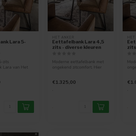
HET ANKER
HET
ank Lara 5-
Eettafelbank Lara 4,5
Eet
zits - diverse kleuren
zit
-zits
Moderne eettafelbank met
Mode
k Lara van Het
ongekend zitcomfort. Hier
onge
 moderne
kun je echt een complete
kun 
k met o...
avon...
avon.
0
€1.325,00
€1.
.
.
.
.