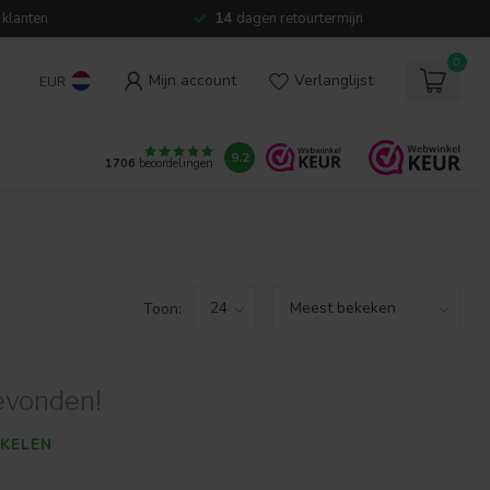
 klanten
14
dagen retourtermijn
0
Mijn account
Verlanglijst
EUR
9.2
1706
beoordelingen
Toon:
evonden!
KELEN