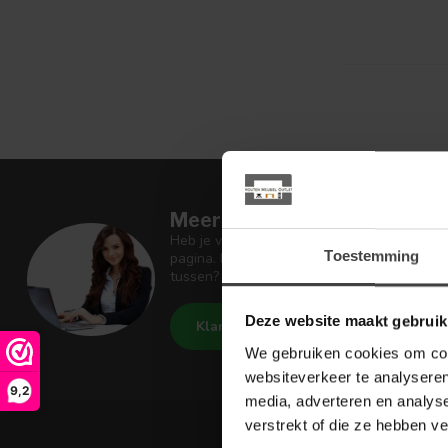
Meer informatie
Heb je vragen over onze artikelen of jouw 
Toestemming
pagina. Daar staan antwoorden op veel ges
tussen? Dan staat er ook vermeld hoe je c
Deze website maakt gebruik
Klantenservice
Houten Meu
We gebruiken cookies om cont
websiteverkeer te analyseren
9,2
media, adverteren en analys
verstrekt of die ze hebben v