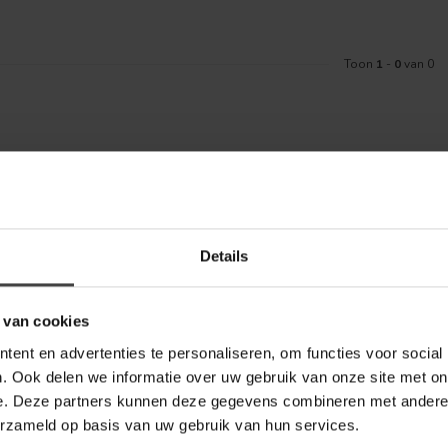
Toon
1
-
0
van 0
Meld je aa
aankoop? Bekijk dan de klantenservice
Details
Blijf op de hoo
telde vragen. Staat jouw vraag er niet
ontact met ons kunt opnemen.
 van cookies
bel Outlet
ent en advertenties te personaliseren, om functies voor social
. Ook delen we informatie over uw gebruik van onze site met on
e. Deze partners kunnen deze gegevens combineren met andere i
erzameld op basis van uw gebruik van hun services.