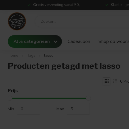
Gratis
verzending vanaf 50,-
Klanten ge
Alle categorieën
Cadeaubon
Shop op woonst
Home
/
Tags
/
lasso
Producten getagd met lasso
0
Pro
Prijs
Min
Max