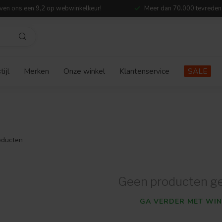
ven ons een 9,2 op webwinkelkeur!
Meer dan 70.000 tevreden
ijl
Merken
Onze winkel
Klantenservice
SALE
ducten
Geen producten g
GA VERDER MET WIN