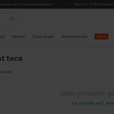
ven ons een 9,2 op webwinkelkeur!
Meer dan 70.000 tevreden
ijl
Merken
Onze winkel
Klantenservice
SALE
t teca
ducten
Geen producten g
GA VERDER MET WIN