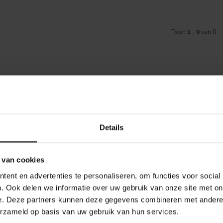
Toon
1
-
0
van 0
Meld je aa
aankoop? Bekijk dan de klantenservice
Details
Blijf op de hoo
telde vragen. Staat jouw vraag er niet
ontact met ons kunt opnemen.
 van cookies
bel Outlet
ent en advertenties te personaliseren, om functies voor social
. Ook delen we informatie over uw gebruik van onze site met on
e. Deze partners kunnen deze gegevens combineren met andere i
erzameld op basis van uw gebruik van hun services.