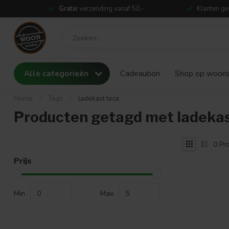
Gratis
verzending vanaf 50,-
Klanten ge
Alle categorieën
Cadeaubon
Shop op woonst
Home
/
Tags
/
ladekast teca
Producten getagd met ladekas
0
Pro
Prijs
Min
Max