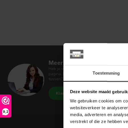
Meer informatie
Heb je vragen over onze artikelen of jouw 
Toestemming
pagina. Daar staan antwoorden op veel ges
tussen? Dan staat er ook vermeld hoe je c
Deze website maakt gebruik
Klantenservice
Houten Meu
We gebruiken cookies om cont
websiteverkeer te analyseren
9,2
media, adverteren en analys
verstrekt of die ze hebben v