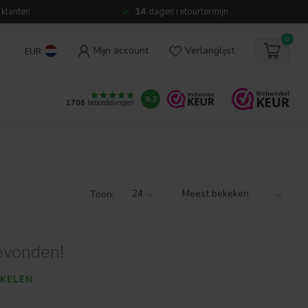
 klanten
14
dagen retourtermijn
0
Mijn account
Verlanglijst
EUR
9.2
1706
beoordelingen
Toon:
evonden!
KELEN