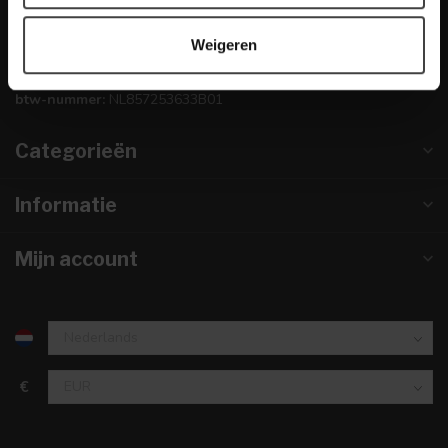
info@dewoonwinkel.nl
Weigeren
KVK nummer:
67984495
btw-nummer:
NL857253633B01
Categorieën
Informatie
Mijn account
€