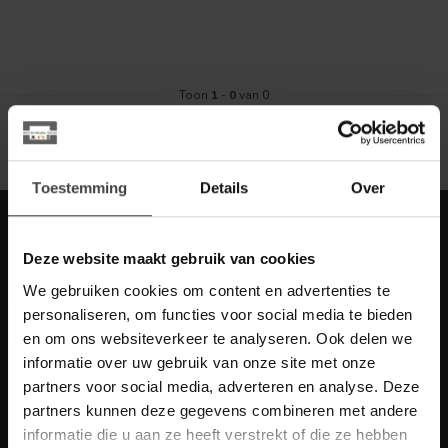
Toon
1
-
0
van 0
Toestemming
Details
Over
Meld je aan voor onze nieuwbrief met
scherpe acties
Deze website maakt gebruik van cookies
Blijf op de hoogte van onze actuele aanbiedingen
We gebruiken cookies om content en advertenties te
personaliseren, om functies voor social media te bieden
en om ons websiteverkeer te analyseren. Ook delen we
informatie over uw gebruik van onze site met onze
partners voor social media, adverteren en analyse. Deze
Meer informatie
partners kunnen deze gegevens combineren met andere
Heb je vragen over onze artikelen of jouw aankoop? Bekijk dan
informatie die u aan ze heeft verstrekt of die ze hebben
de klantenservice pagina. Daar staan antwoorden op veel