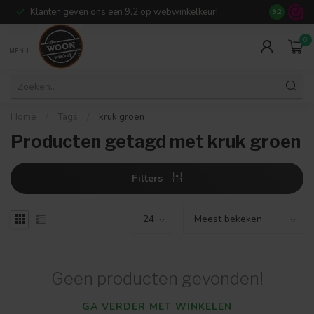
Klanten geven ons een 9,2 op webwinkelkeur!
Meer dan 7
9.2
0
MENU
Home
/
Tags
/
kruk groen
Producten getagd met kruk groen
Filters
Geen producten gevonden!
GA VERDER MET WINKELEN