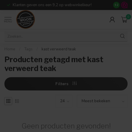
Klanten geven ons een 9,2 op webwinkelkeur!
Meer dan 7
9.2
0
MENU
Home
/
Tags
/
kast verweerd teak
Producten getagd met kast
verweerd teak
Filters
Geen producten gevonden!