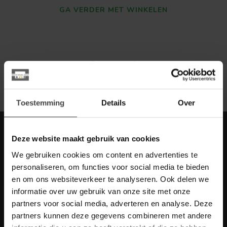
GA VERDER MET WINKELEN
Toon
1
-
0
van 0
Toestemming
Details
Over
Meld je aan voor onze nieuwbrief met
Deze website maakt gebruik van cookies
scherpe acties
We gebruiken cookies om content en advertenties te
Blijf op de hoogte van onze actuele aanbiedingen
personaliseren, om functies voor social media te bieden
en om ons websiteverkeer te analyseren. Ook delen we
informatie over uw gebruik van onze site met onze
partners voor social media, adverteren en analyse. Deze
partners kunnen deze gegevens combineren met andere
Meer informatie