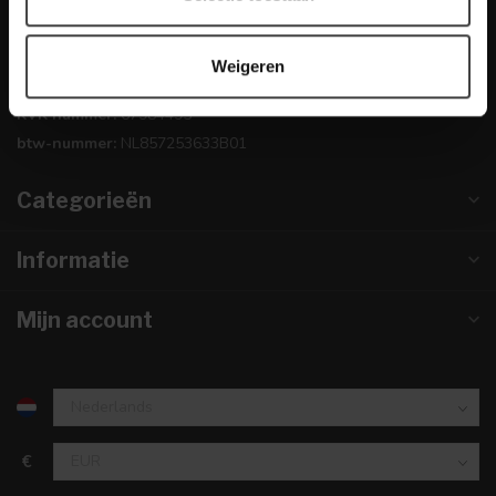
0224-850 926
Weigeren
info@dewoonwinkel.nl
KVK nummer:
67984495
btw-nummer:
NL857253633B01
Categorieën
Informatie
Mijn account
€