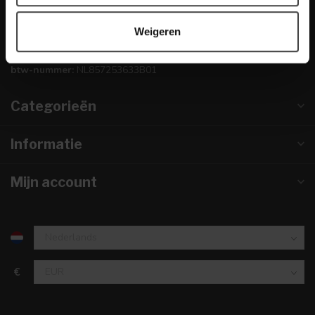
info@dewoonwinkel.nl
Weigeren
KVK nummer:
67984495
btw-nummer:
NL857253633B01
Categorieën
Informatie
Mijn account
€