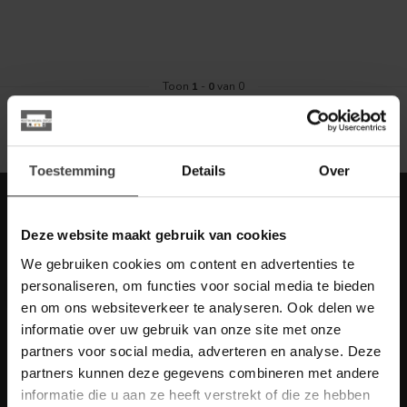
Toon
1
-
0
van 0
Toestemming
Details
Over
Meld je aan voor onze nieuwbrief met
scherpe acties
Deze website maakt gebruik van cookies
Blijf op de hoogte van onze actuele aanbiedingen
We gebruiken cookies om content en advertenties te
personaliseren, om functies voor social media te bieden
en om ons websiteverkeer te analyseren. Ook delen we
informatie over uw gebruik van onze site met onze
partners voor social media, adverteren en analyse. Deze
Meer informatie
partners kunnen deze gegevens combineren met andere
Heb je vragen over onze artikelen of jouw aankoop? Bekijk dan
informatie die u aan ze heeft verstrekt of die ze hebben
de klantenservice pagina. Daar staan antwoorden op veel