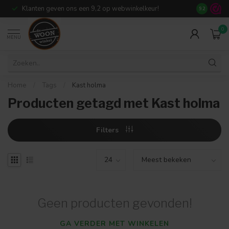
Klanten geven ons een 9,2 op webwinkelkeur!
Meer dan 7
9.2
0
MENU
Home
/
Tags
/
Kast holma
Producten getagd met Kast holma
Filters
Geen producten gevonden!
GA VERDER MET WINKELEN