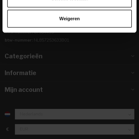
0224-850 926
Weigeren
info@dewoonwinkel.nl
KVK nummer:
67984495
btw-nummer:
NL857253633B01
Categorieën
Informatie
Mijn account
€