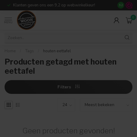
Klanten geven ons een 9,2 op webwinkelkeur!
Meer dan 7
9.2
0
MENU
Home
/
Tags
/
houten eettafel
Producten getagd met houten
eettafel
Filters
Geen producten gevonden!