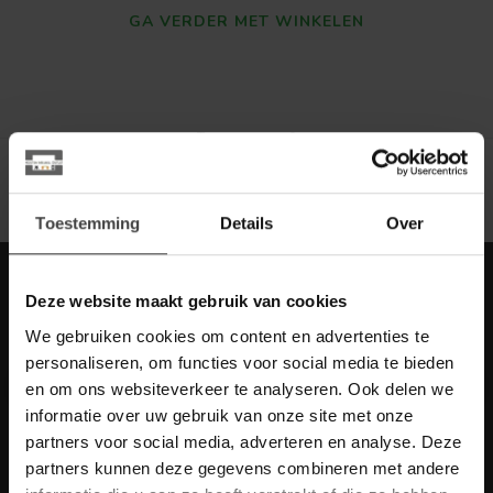
GA VERDER MET WINKELEN
Toon
1
-
0
van 0
Toestemming
Details
Over
Meld je aan voor onze nieuwbrief met
Deze website maakt gebruik van cookies
scherpe acties
We gebruiken cookies om content en advertenties te
Blijf op de hoogte van onze actuele aanbiedingen
personaliseren, om functies voor social media te bieden
en om ons websiteverkeer te analyseren. Ook delen we
informatie over uw gebruik van onze site met onze
partners voor social media, adverteren en analyse. Deze
partners kunnen deze gegevens combineren met andere
Meer informatie