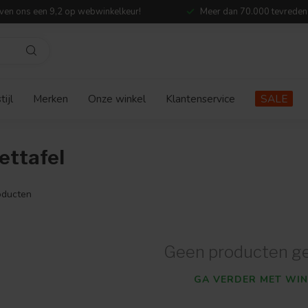
ven ons een 9,2 op webwinkelkeur!
Meer dan 70.000 tevreden
ijl
Merken
Onze winkel
Klantenservice
SALE
ettafel
ducten
Geen producten g
GA VERDER MET WIN