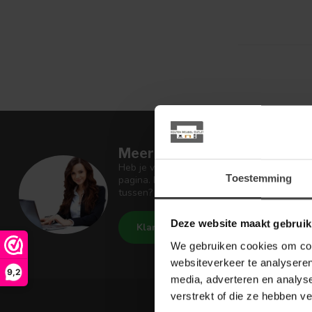
Meer informatie
Heb je vragen over onze artikelen of jouw 
Toestemming
pagina. Daar staan antwoorden op veel ges
tussen? Dan staat er ook vermeld hoe je c
Deze website maakt gebruik
Klantenservice
Houten Meu
We gebruiken cookies om cont
websiteverkeer te analyseren
9,2
media, adverteren en analys
verstrekt of die ze hebben v