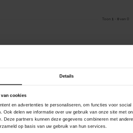
Toon
1
-
0
van 0
Meld je aa
aankoop? Bekijk dan de klantenservice
Details
Blijf op de hoo
telde vragen. Staat jouw vraag er niet
ontact met ons kunt opnemen.
 van cookies
bel Outlet
ent en advertenties te personaliseren, om functies voor social
. Ook delen we informatie over uw gebruik van onze site met on
e. Deze partners kunnen deze gegevens combineren met andere i
erzameld op basis van uw gebruik van hun services.