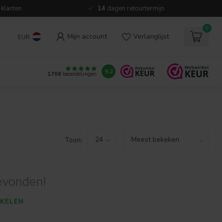
 klanten
14
dagen retourtermijn
0
Mijn account
Verlanglijst
EUR
9.2
1706
beoordelingen
Toon:
evonden!
KELEN