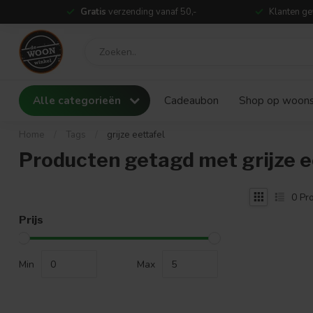
Gratis
verzending vanaf 50,-
Klanten ge
Alle categorieën
Cadeaubon
Shop op woonst
Home
/
Tags
/
grijze eettafel
Producten getagd met grijze e
0
Pro
Prijs
Min
Max