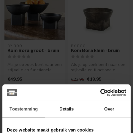
BY BOO
BY BOO
Kom Bora groot - bruin
Kom Bora klein - bruin
Als je op zoek bent naar een
Als je op zoek bent naar een
stijlvolle en functionele
stijlvolle en functionele
toevoeging aan je interie...
toevoeging aan je interie...
€49,95
€19,95
€22,95
.
.
Op voorraad
Op voorraad
Toestemming
Details
Over
Deze website maakt gebruik van cookies