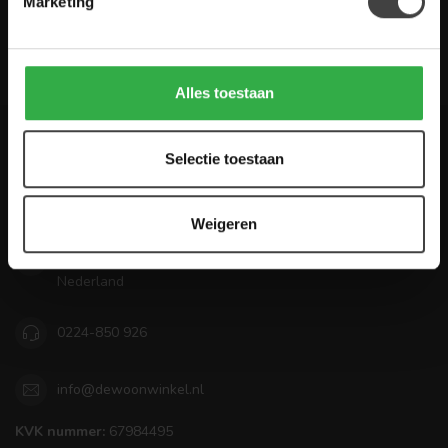
Marketing
Houten Meubel Outlet
Alles toestaan
Selectie toestaan
De Woon Winkel
Mooi wonen betaalbaar maken!
Weigeren
Zandwilg 22
1731 LS Winkel
Nederland
0224-850 926
info@dewoonwinkel.nl
KVK nummer:
67984495