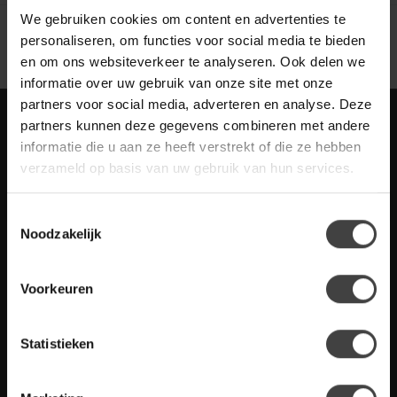
Toon
1
-
2
van 2
We gebruiken cookies om content en advertenties te
personaliseren, om functies voor social media te bieden
en om ons websiteverkeer te analyseren. Ook delen we
informatie over uw gebruik van onze site met onze
partners voor social media, adverteren en analyse. Deze
Meld je aan voor onze nieuwbrief met
partners kunnen deze gegevens combineren met andere
scherpe acties
informatie die u aan ze heeft verstrekt of die ze hebben
Blijf op de hoogte van onze actuele aanbiedingen
verzameld op basis van uw gebruik van hun services.
Toestemmingsselectie
Noodzakelijk
Meer informatie
Voorkeuren
Heb je vragen over onze artikelen of jouw aankoop? Bekijk dan
de klantenservice pagina. Daar staan antwoorden op veel
gestelde vragen. Staat jouw vraag er niet tussen? Dan staat er
ook vermeld hoe je contact met ons kunt opnemen.
Statistieken
Klantenservice