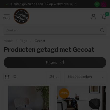
Klanten geven ons een 9,2 op webwinkelkeur!
Meer dan 7
9.2
0
MENU
Home
/
Tags
/
Gecoat
Producten getagd met Gecoat
Filters
-23%