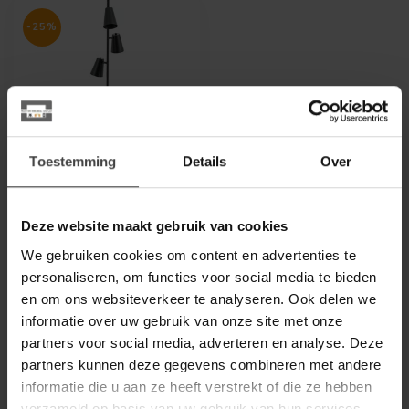
-25%
Toestemming
Details
Over
BY BOO
Vloerlamp Cole - zwart
Deze website maakt gebruik van cookies
We gebruiken cookies om content en advertenties te
Op zoek naar een stijlvolle
vloerlamp die jouw interieur
personaliseren, om functies voor social media te bieden
compleet maakt? Dan is ...
en om ons websiteverkeer te analyseren. Ook delen we
€149,00
€199,00
informatie over uw gebruik van onze site met onze
.
partners voor social media, adverteren en analyse. Deze
Op voorraad
partners kunnen deze gegevens combineren met andere
informatie die u aan ze heeft verstrekt of die ze hebben
verzameld op basis van uw gebruik van hun services.