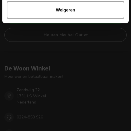
ook vermeld hoe je contact met ons kunt opnemen.
Weigeren
Klantenservice
Houten Meubel Outlet
De Woon Winkel
Mooi wonen betaalbaar maken!
Zandwilg 22
1731 LS Winkel
Nederland
0224-850 926