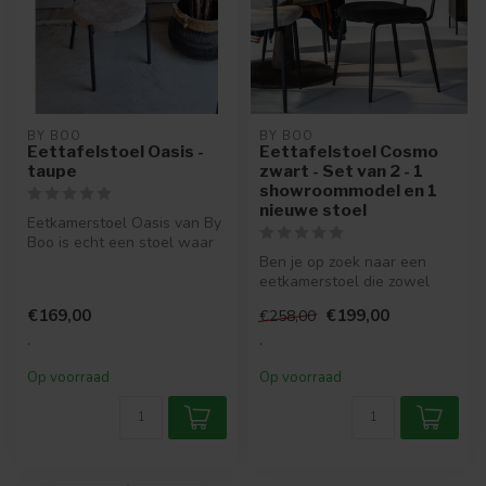
BY BOO
BY BOO
Eettafelstoel Oasis -
Eettafelstoel Cosmo
taupe
zwart - Set van 2 - 1
showroommodel en 1
nieuwe stoel
Eetkamerstoel Oasis van By
Boo is echt een stoel waar
je een keer op gezeten
Ben je op zoek naar een
moe...
eetkamerstoel die zowel
comfortabel als stijlvol is?
€169,00
€199,00
€258,00
Dan...
.
.
Op voorraad
Op voorraad