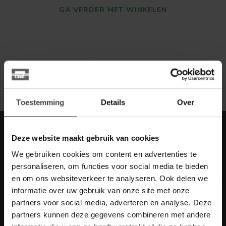
GA VERDER MET WINKELEN
Toon
1
-
0
van 0
Toestemming
Details
Over
Meld je aan voor onze nieuwbrief met
Deze website maakt gebruik van cookies
scherpe acties
We gebruiken cookies om content en advertenties te
Blijf op de hoogte van onze actuele aanbiedingen
personaliseren, om functies voor social media te bieden
en om ons websiteverkeer te analyseren. Ook delen we
informatie over uw gebruik van onze site met onze
partners voor social media, adverteren en analyse. Deze
partners kunnen deze gegevens combineren met andere
Meer informatie