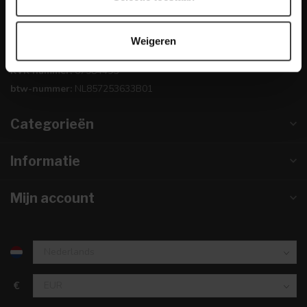
0224-850 926
Weigeren
info@dewoonwinkel.nl
KVK nummer:
67984495
btw-nummer:
NL857253633B01
Categorieën
Informatie
Mijn account
€