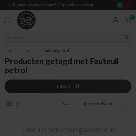
Klanten geven ons een 9,2 op webwinkelkeur!
Meer dan 7
9.2
0
MENU
Home
/
Tags
/
Fauteuil petrol
Producten getagd met Fauteuil
petrol
Filters
Geen producten gevonden!