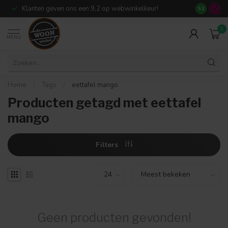
Klanten geven ons een 9,2 op webwinkelkeur!
Meer dan 7
9.2
0
MENU
Home
/
Tags
/
eettafel mango
Producten getagd met eettafel
mango
Filters
Geen producten gevonden!