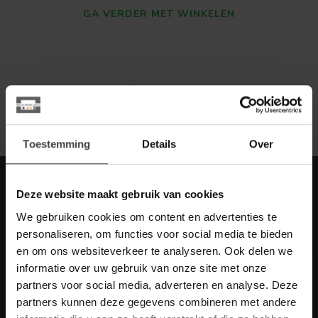
GA VERDER MET WINKELEN
Toon
1
-
0
van 0
Toestemming
Details
Over
Meld je aan voor onze nieuwbrief met
Deze website maakt gebruik van cookies
scherpe acties
We gebruiken cookies om content en advertenties te
Blijf op de hoogte van onze actuele aanbiedingen
personaliseren, om functies voor social media te bieden
en om ons websiteverkeer te analyseren. Ook delen we
informatie over uw gebruik van onze site met onze
partners voor social media, adverteren en analyse. Deze
partners kunnen deze gegevens combineren met andere
Meer informatie