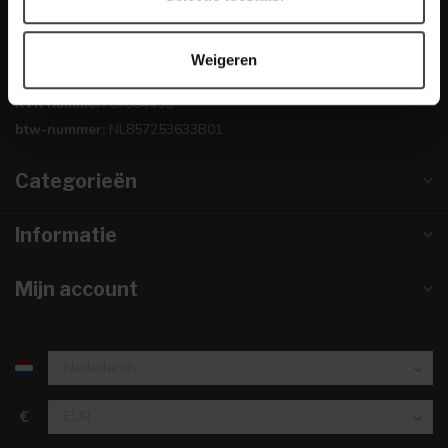
0224-850 926
Weigeren
info@dewoonwinkel.nl
KVK nummer:
67984495
btw-nummer:
NL857253633B01
Categorieën
Informatie
Mijn account
€