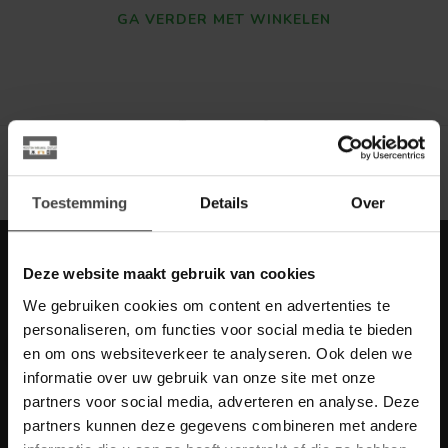
GA VERDER MET WINKELEN
Toon
1
-
0
van 0
Toestemming
Details
Over
Meld je aan voor onze nieuwbrief met
Deze website maakt gebruik van cookies
scherpe acties
We gebruiken cookies om content en advertenties te
Blijf op de hoogte van onze actuele aanbiedingen
personaliseren, om functies voor social media te bieden
en om ons websiteverkeer te analyseren. Ook delen we
informatie over uw gebruik van onze site met onze
partners voor social media, adverteren en analyse. Deze
partners kunnen deze gegevens combineren met andere
Meer informatie