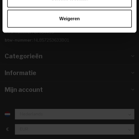
0224-850 926
Weigeren
info@dewoonwinkel.nl
KVK nummer:
67984495
btw-nummer:
NL857253633B01
Categorieën
Informatie
Mijn account
€