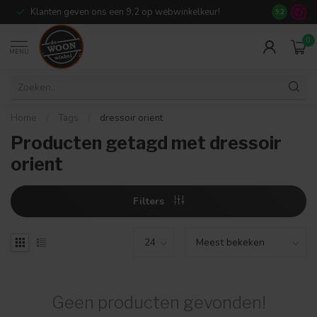
Klanten geven ons een 9,2 op webwinkelkeur!
Meer dan 7
9.2
0
MENU
Home
/
Tags
/
dressoir orient
Producten getagd met dressoir
orient
Filters
Geen producten gevonden!