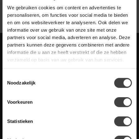
Toon
1
-
2
van 2
We gebruiken cookies om content en advertenties te
personaliseren, om functies voor social media te bieden
en om ons websiteverkeer te analyseren. Ook delen we
informatie over uw gebruik van onze site met onze
partners voor social media, adverteren en analyse. Deze
Meld je aan voor onze nieuwbrief met
partners kunnen deze gegevens combineren met andere
scherpe acties
informatie die u aan ze heeft verstrekt of die ze hebben
Blijf op de hoogte van onze actuele aanbiedingen
verzameld op basis van uw gebruik van hun services.
Toestemmingsselectie
Noodzakelijk
Meer informatie
Voorkeuren
Heb je vragen over onze artikelen of jouw aankoop? Bekijk dan
de klantenservice pagina. Daar staan antwoorden op veel
gestelde vragen. Staat jouw vraag er niet tussen? Dan staat er
Statistieken
ook vermeld hoe je contact met ons kunt opnemen.
Klantenservice