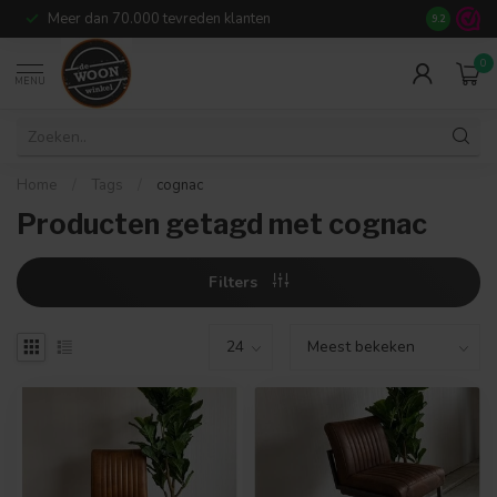
Meer dan 70.000 tevreden klanten
14
dagen r
9.2
0
MENU
Home
/
Tags
/
cognac
Producten getagd met cognac
Filters