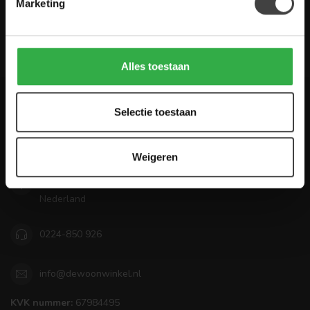
Marketing
Houten Meubel Outlet
Alles toestaan
Selectie toestaan
De Woon Winkel
Mooi wonen betaalbaar maken!
Weigeren
Zandwilg 22
1731 LS Winkel
Nederland
0224-850 926
info@dewoonwinkel.nl
KVK nummer:
67984495