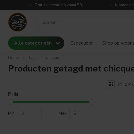
Gratis
verzending vanaf 50,-
Klanten ge
Alle categorieën
Cadeaubon
Shop op woonst
Home
/
Tags
/
chicque
Producten getagd met chicqu
0
Pro
Prijs
Min
Max