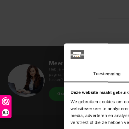
Meer informatie
Heb je vragen over onze artikelen of jouw 
Toestemming
pagina. Daar staan antwoorden op veel ges
tussen? Dan staat er ook vermeld hoe je c
Deze website maakt gebruik
Klantenservice
Houten Meu
We gebruiken cookies om cont
websiteverkeer te analyseren
9,2
media, adverteren en analys
verstrekt of die ze hebben v