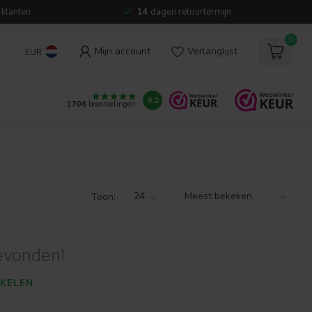
 klanten
14
dagen retourtermijn
0
Mijn account
Verlanglijst
EUR
9.2
1706
beoordelingen
Toon:
evonden!
KELEN