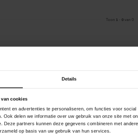
Toon
1
-
0
van 0
Meld je aa
aankoop? Bekijk dan de klantenservice
Details
Blijf op de hoo
telde vragen. Staat jouw vraag er niet
ontact met ons kunt opnemen.
 van cookies
bel Outlet
ent en advertenties te personaliseren, om functies voor social
. Ook delen we informatie over uw gebruik van onze site met on
e. Deze partners kunnen deze gegevens combineren met andere i
erzameld op basis van uw gebruik van hun services.