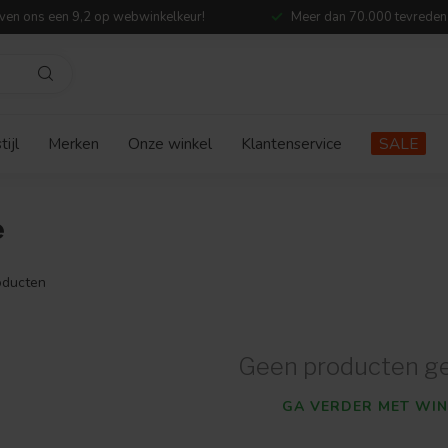
ven ons een 9,2 op webwinkelkeur!
Meer dan 70.000 tevreden
ijl
Merken
Onze winkel
Klantenservice
SALE
e
ducten
Geen producten g
GA VERDER MET WIN