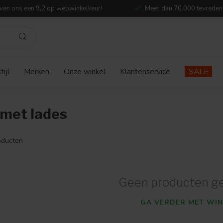
ven ons een 9,2 op webwinkelkeur!
Meer dan 70.000 tevreden
ijl
Merken
Onze winkel
Klantenservice
SALE
met lades
ducten
Geen producten g
GA VERDER MET WIN