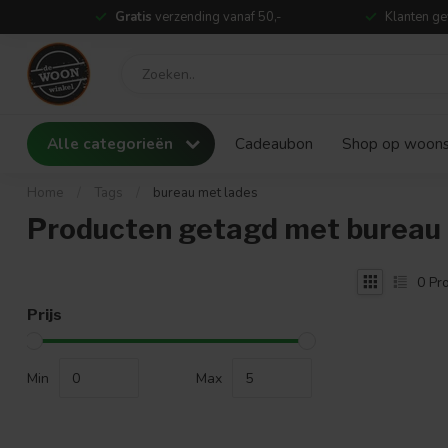
Gratis
verzending vanaf 50,-
Klanten ge
Alle categorieën
Cadeaubon
Shop op woonst
Home
/
Tags
/
bureau met lades
Producten getagd met bureau 
0
Pro
Prijs
Min
Max