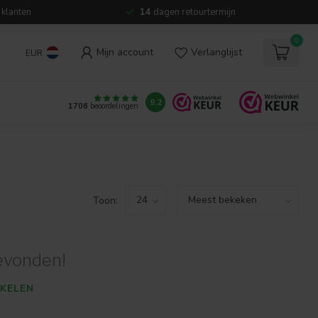
 klanten
14
dagen retourtermijn
0
Mijn account
Verlanglijst
EUR
9.2
1706
beoordelingen
Toon:
evonden!
KELEN