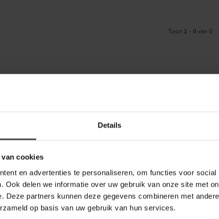
Toon
1
-
0
van 0
Meld je aa
aankoop? Bekijk dan de klantenservice
Details
Blijf op de hoo
telde vragen. Staat jouw vraag er niet
ontact met ons kunt opnemen.
 van cookies
bel Outlet
ent en advertenties te personaliseren, om functies voor social
. Ook delen we informatie over uw gebruik van onze site met on
e. Deze partners kunnen deze gegevens combineren met andere i
erzameld op basis van uw gebruik van hun services.