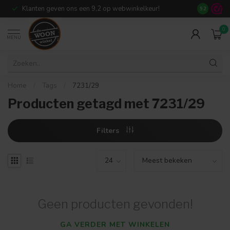
Klanten geven ons een 9,2 op webwinkelkeur!
Meer dan 7
9.2
0
MENU
Home
/
Tags
/
7231/29
Producten getagd met 7231/29
Filters
Geen producten gevonden!
GA VERDER MET WINKELEN