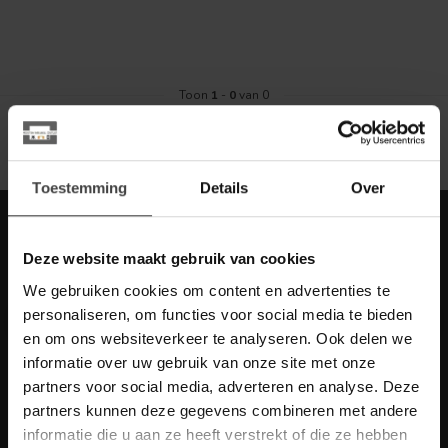
Toon
1
-
0
van 0
Toestemming
Details
Over
Meld je aan voor onze nieuwbrief met
scherpe acties
Deze website maakt gebruik van cookies
Blijf op de hoogte van onze actuele aanbiedingen
We gebruiken cookies om content en advertenties te
personaliseren, om functies voor social media te bieden
en om ons websiteverkeer te analyseren. Ook delen we
informatie over uw gebruik van onze site met onze
partners voor social media, adverteren en analyse. Deze
Meer informatie
partners kunnen deze gegevens combineren met andere
Heb je vragen over onze artikelen of jouw aankoop? Bekijk dan
informatie die u aan ze heeft verstrekt of die ze hebben
de klantenservice pagina. Daar staan antwoorden op veel