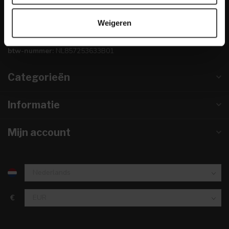
info@dewoonwinkel.nl
Weigeren
KVK nummer:
67984495
btw-nummer:
NL857253633B01
Categorieën
Informatie
Mijn account
€