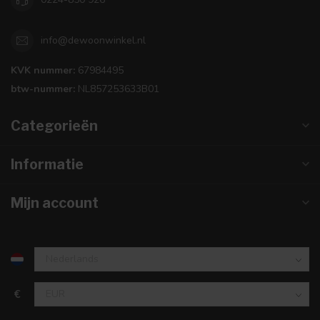
info@dewoonwinkel.nl
KVK nummer:
67984495
btw-nummer:
NL857253633B01
Categorieën
Informatie
Mijn account
€