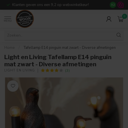
Klanten geven ons een 9,2 op webwinkelkeur!
Meer dan 7
9.2
0
MENU
Home
/
Tafellamp E14 pinguïn mat zwart - Diverse afmetingen
Light en Living Tafellamp E14 pinguïn
mat zwart - Diverse afmetingen
(3)
LIGHT EN LIVING