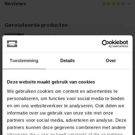
Reviews
Gerelateerde producten
COUNTRYFIELD
€135,00
Countryfield Wandlamp
olifant E27 Orwell goud
€99,00
Toestemming
Details
Over
LIGHT EN LIVING
€59,00
Light en Living Tafellamp aap
goud
€49,90
Deze website maakt gebruik van cookies
We gebruiken cookies om content en advertenties te
personaliseren, om functies voor social media te bieden
Heb je een vraag over dit product?
en om ons websiteverkeer te analyseren. Ook delen we
Of heb je hulp nodig bij de bestelling? Neem gerust contact
informatie over uw gebruik van onze site met onze
op met onze klantenservice
info@dewoonwinkel.nl
of
+31
partners voor social media, adverteren en analyse. Deze
224 850 926
. We helpen je graag.
partners kunnen deze gegevens combineren met andere
informatie die u aan ze heeft verstrekt of die ze hebben