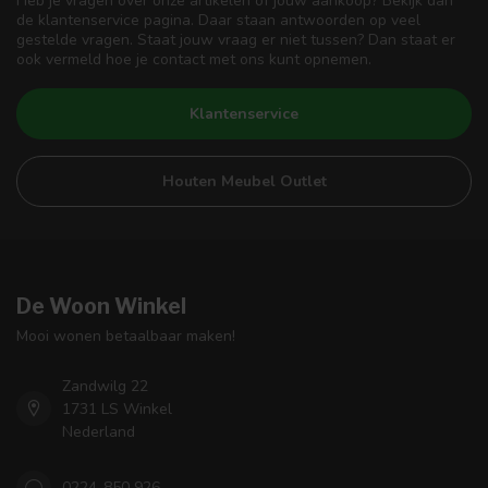
Heb je vragen over onze artikelen of jouw aankoop? Bekijk dan
de klantenservice pagina. Daar staan antwoorden op veel
gestelde vragen. Staat jouw vraag er niet tussen? Dan staat er
ook vermeld hoe je contact met ons kunt opnemen.
Klantenservice
Houten Meubel Outlet
De Woon Winkel
Mooi wonen betaalbaar maken!
Zandwilg 22
1731 LS Winkel
Nederland
0224-850 926