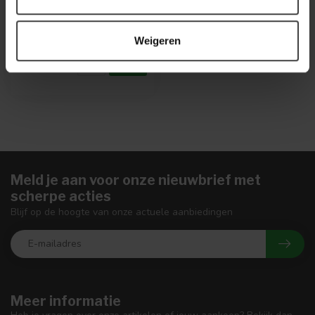
.
Op voorraad
Weigeren
Meld je aan voor onze nieuwbrief met
scherpe acties
Blijf op de hoogte van onze actuele aanbiedingen
Meer informatie