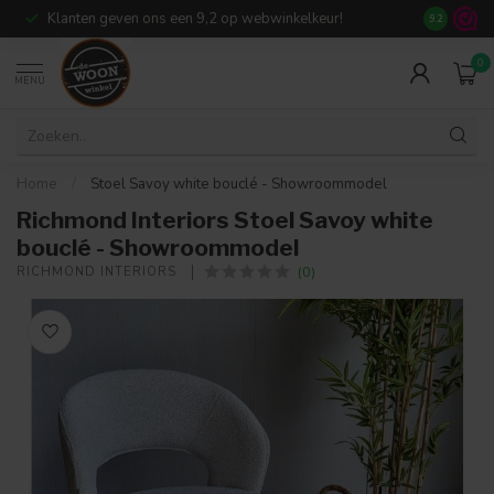
Klanten geven ons een 9,2 op webwinkelkeur!
Meer dan 7
9.2
0
MENU
Home
/
Stoel Savoy white bouclé - Showroommodel
Richmond Interiors Stoel Savoy white
bouclé - Showroommodel
(0)
RICHMOND INTERIORS 