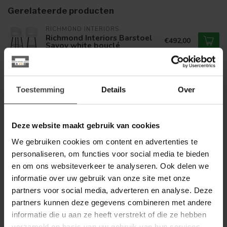
Gerelateerde producten
RICHMOND INTERIORS 
Richmond Interiors Barstoel
€492,00
Savoy white bouclé
RICHMOND INTERIORS 
Richmond Interiors
€382,00
Toestemming
Details
Over
Counterstoel Savoy black
€249,00
chenille - Showroommodel
Deze website maakt gebruik van cookies
We gebruiken cookies om content en advertenties te
Heb je een vraag over dit product?
personaliseren, om functies voor social media te bieden
Of heb je hulp nodig bij de bestelling? Neem gerust contact
en om ons websiteverkeer te analyseren. Ook delen we
op met onze klantenservice
info@dewoonwinkel.nl
of
+31
informatie over uw gebruik van onze site met onze
224 850 926
. We helpen je graag.
partners voor social media, adverteren en analyse. Deze
partners kunnen deze gegevens combineren met andere
informatie die u aan ze heeft verstrekt of die ze hebben
Recent bekeken
verzameld op basis van uw gebruik van hun services.