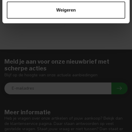
Op voorraad
Weigeren
Meld je aan voor onze nieuwbrief met
scherpe acties
Blijf op de hoogte van onze actuele aanbiedingen
Meer informatie
Heb je vragen over onze artikelen of jouw aankoop? Bekijk dan
de klantenservice pagina. Daar staan antwoorden op veel
gestelde vragen. Staat jouw vraag er niet tussen? Dan staat er