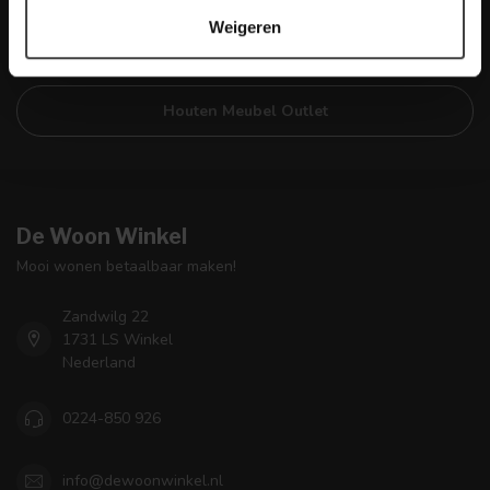
Weigeren
Klantenservice
Houten Meubel Outlet
De Woon Winkel
Mooi wonen betaalbaar maken!
Zandwilg 22
1731 LS Winkel
Nederland
0224-850 926
info@dewoonwinkel.nl