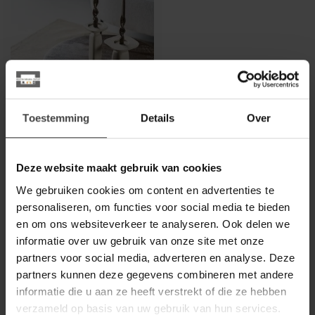
Toestemming
Details
Over
BY BOO
Kandelaar Squand
medium - beige
Deze website maakt gebruik van cookies
Helemaal hip zijn deze mooie
We gebruiken cookies om content en advertenties te
kandelaren in mooie kleuren.
personaliseren, om functies voor social media te bieden
De kandelaar is beschi...
€24,95
en om ons websiteverkeer te analyseren. Ook delen we
.
informatie over uw gebruik van onze site met onze
partners voor social media, adverteren en analyse. Deze
Op voorraad
partners kunnen deze gegevens combineren met andere
informatie die u aan ze heeft verstrekt of die ze hebben
verzameld op basis van uw gebruik van hun services.