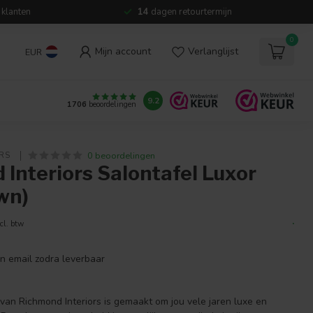
 klanten
14
dagen retourtermijn
0
Mijn account
Verlanglijst
EUR
9.2
1706
beoordelingen
0 beoordelingen
RS 
Interiors Salontafel Luxor
wn)
.
cl. btw
en email zodra leverbaar
van Richmond Interiors is gemaakt om jou vele jaren luxe en