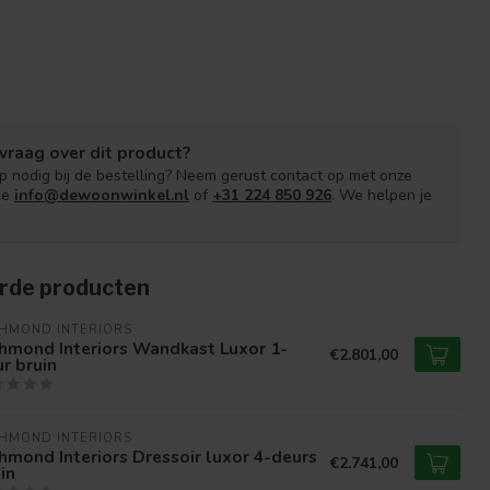
vraag over dit product?
lp nodig bij de bestelling? Neem gerust contact op met onze
ce
info@dewoonwinkel.nl
of
+31 224 850 926
. We helpen je
rde producten
HMOND INTERIORS 
hmond Interiors Wandkast Luxor 1-
€2.801,00
r bruin
HMOND INTERIORS 
hmond Interiors Dressoir luxor 4-deurs
€2.741,00
in