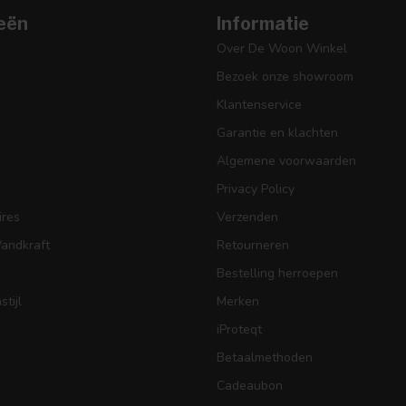
eën
Informatie
Over De Woon Winkel
Bezoek onze showroom
Klantenservice
Garantie en klachten
Algemene voorwaarden
Privacy Policy
res
Verzenden
Wandkraft
Retourneren
Bestelling herroepen
tijl
Merken
iProteqt
Betaalmethoden
Cadeaubon