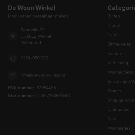
De Woon Winkel
Categori
Mooi wonen betaalbaar maken!
Buiten
Nieuw
Zandwilg 22
Tafels
1731 LS Winkel
Nederland
Zitmeubelen
Kasten
0224-850 926
Verlichting
Woonaccessoi
info@dewoonwinkel.nl
Schilderijen 
KVK nummer:
67984495
Slapen
btw-nummer:
NL857253633B01
Shop op woons
Cadeautips
Sale
Woonseries