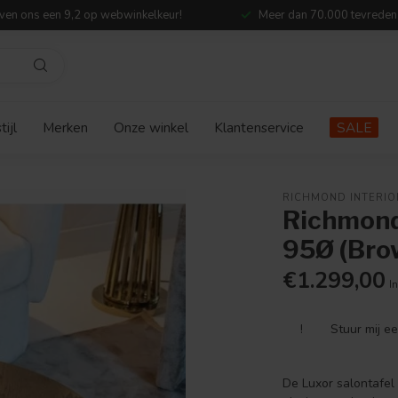
ven ons een 9,2 op webwinkelkeur!
Meer dan 70.000 tevreden
ijl
Merken
Onze winkel
Klantenservice
SALE
RICHMOND INTERIO
Richmond 
95Ø (Bro
€1.299,00
In
!
Stuur mij e
De Luxor salontafel 