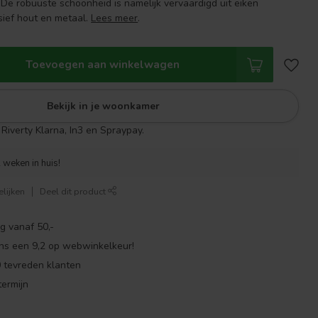
 De robuuste schoonheid is namelijk vervaardigd uit eiken
sief hout en metaal.
Lees meer
.
Toevoegen aan winkelwagen
Bekijk in je woonkamer
Riverty Klarna, In3 en Spraypay.
 weken in huis!
lijken
Deel dit product
g vanaf 50,-
ns een 9,2 op webwinkelkeur!
 tevreden klanten
ermijn