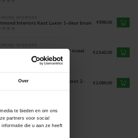
HMOND INTERIORS 
€998,00
hmond Interiors Kast Luxor 1-deur bruin
HMOND INTERIORS 
hmond Interiors Eettafel Luxor ovaal
€2.545,00
 bruin
HMOND INTERIORS 
hmond Interiors TV-dressoir Luxor 2-
Over
€2.089,00
ren 1-lade bruin
 media te bieden en om ons
ze partners voor social
nformatie die u aan ze heeft