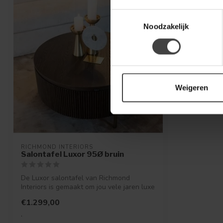
Toestemmingsselectie
Noodzakelijk
Weigeren
RICHMOND INTERIORS 
Salontafel Luxor 95Ø bruin
De Luxor salontafel van Richmond
Interiors is gemaakt om jou vele jaren luxe
en ...
€1.299,00
.