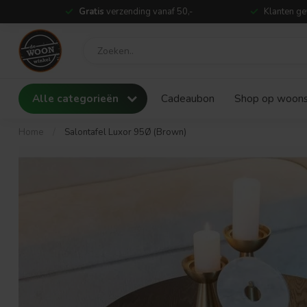
Gratis
verzending vanaf 50,-
Klanten ge
Alle categorieën
Cadeaubon
Shop op woonst
Home
/
Salontafel Luxor 95Ø (Brown)