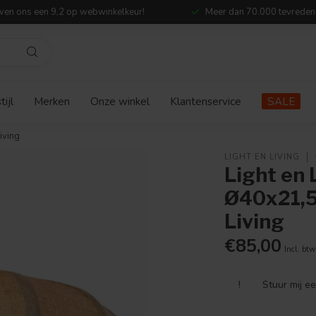
ven ons een 9,2 op webwinkelkeur!
Meer dan 70.000 tevreden
ijl
Merken
Onze winkel
Klantenservice
SALE
iving
LIGHT EN LIVING
Light en
Ø40x21,5
Living
€85,00
Incl. btw
!
Stuur mij e