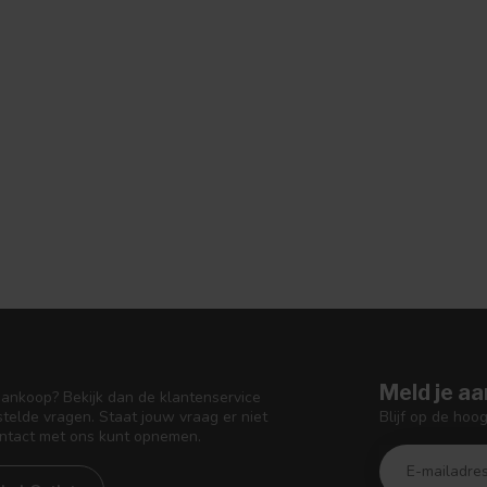
Meld je aa
aankoop? Bekijk dan de klantenservice
Blijf op de hoo
telde vragen. Staat jouw vraag er niet
ontact met ons kunt opnemen.