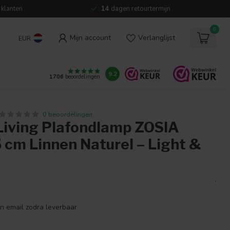
 klanten
14
dagen retourtermijn
0
Mijn account
Verlanglijst
EUR
9.2
1706
beoordelingen
0 beoordelingen
 Living Plafondlamp ZOSIA
 cm Linnen Naturel – Light &
.
en email zodra leverbaar