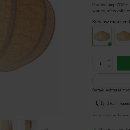
Plafondlamp ZOSIA Ø
warme, sfeervolle ey
Kies uw maat en 
Betaal achteraf met 
3 tot 4 maand
Toevoegen om te verge
Gratis
verzendin