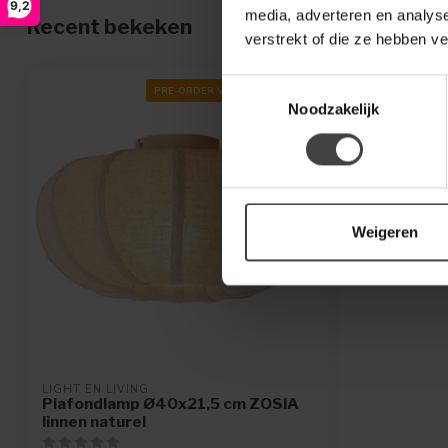
9,2
media, adverteren en analys
Recent bekeken
verstrekt of die ze hebben v
Toestemmingsselectie
PRE-ORDER VOOR AUGUSTUS
Noodzakelijk
Weigeren
LIGHT EN LIVING
Plafondlamp Ø40x21,5 cm ZOSIA
linnen naturel