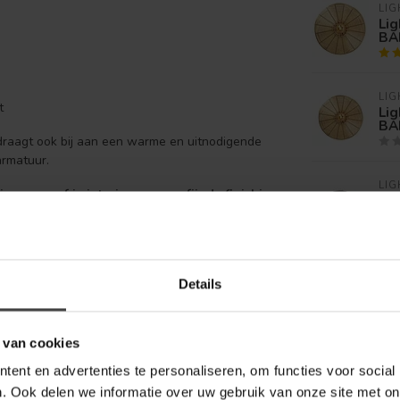
LIG
Lig
BA
LIG
t
Lig
BA
r draagt ook bij aan een warme en uitnodigende
 armatuur.
LIG
ng en geef je interieur een verfijnde finishing
Lig
BA
LIG
Details
Lig
BA
Je beoordeling toevoegen
 van cookies
ent en advertenties te personaliseren, om functies voor social
. Ook delen we informatie over uw gebruik van onze site met on