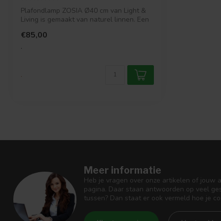
Plafondlamp ZOSIA Ø40 cm van Light &
Living is gemaakt van naturel linnen. Een
w...
€85,00
.
.
Meer informatie
Heb je vragen over onze artikelen of jouw 
pagina. Daar staan antwoorden op veel ges
tussen? Dan staat er ook vermeld hoe je c