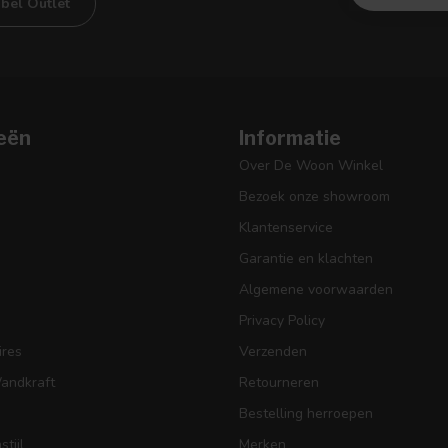
bel Outlet
eën
Informatie
Over De Woon Winkel
Bezoek onze showroom
Klantenservice
Garantie en klachten
Algemene voorwaarden
Privacy Policy
res
Verzenden
Wandkraft
Retourneren
Bestelling herroepen
tijl
Merken