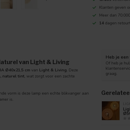
Klanten geven o
Meer dan 70.000
14
dagen retourt
Heb je een 
turel van Light & Living
Of heb je hu
klantenservi
IA Ø40x21,5 cm
van
Light & Living
. Deze
graag.
 naturel tint
, wat zorgt voor een zachte
Gerelatee
nde vorm is deze lamp een echte blikvanger aan
amer is.
LIG
Lig
Ø5