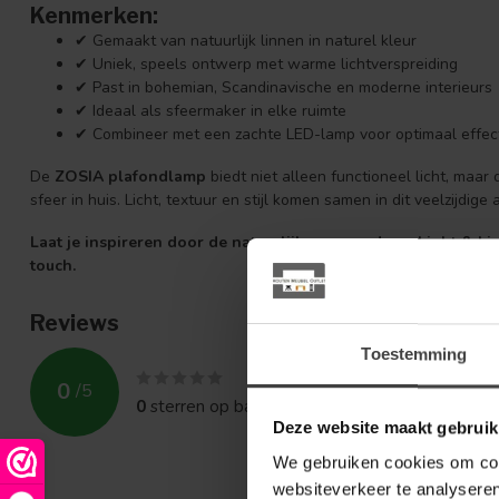
Kenmerken:
✔ Gemaakt van natuurlijk linnen in naturel kleur
✔ Uniek, speels ontwerp met warme lichtverspreiding
✔ Past in bohemian, Scandinavische en moderne interieurs
✔ Ideaal als sfeermaker in elke ruimte
✔ Combineer met een zachte LED-lamp voor optimaal effec
De
ZOSIA plafondlamp
biedt niet alleen functioneel licht, maa
sfeer in huis. Licht, textuur en stijl komen samen in dit veelzijdige
Laat je inspireren door de natuurlijke eenvoud van Light & Livi
touch.
Reviews
Toestemming
0
/
5
0
sterren op basis van
0
beoordelingen
Deze website maakt gebruik
We gebruiken cookies om cont
websiteverkeer te analyseren