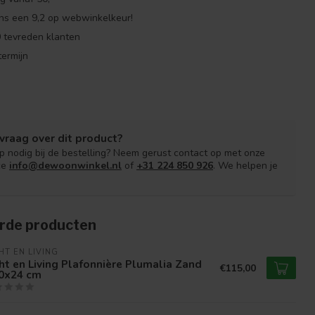
ns een 9,2 op webwinkelkeur!
 tevreden klanten
ermijn
vraag over dit product?
lp nodig bij de bestelling? Neem gerust contact op met onze
ce
info@dewoonwinkel.nl
of
+31 224 850 926
. We helpen je
rde producten
HT EN LIVING
ht en Living Plafonnière Plumalia Zand
€115,00
0x24 cm