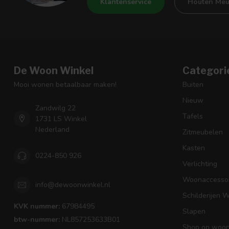
Klantenservice
Houten Meu
De Woon Winkel
Categori
Mooi wonen betaalbaar maken!
Buiten
Nieuw
Zandwilg 22
Tafels
1731 LS Winkel
Nederland
Zitmeubelen
Kasten
0224-850 926
Verlichting
Woonaccessoi
info@dewoonwinkel.nl
Schilderijen 
KVK nummer:
67984495
Slapen
btw-nummer:
NL857253633B01
Shop op woons