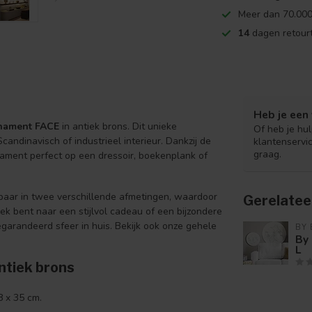
Meer dan 70.000
14
dagen retourt
Heb je een 
nament FACE
in antiek brons. Dit unieke
Of heb je hu
andinavisch of industrieel interieur. Dankzij de
klantenservi
graag.
nament perfect op een dressoir, boekenplank of
kbaar in twee verschillende afmetingen, waardoor
Gerelatee
oek bent naar een stijlvol cadeau of een bijzondere
egarandeerd sfeer in huis. Bekijk ook onze gehele
BY
By
L
ntiek brons
8 x 35 cm.