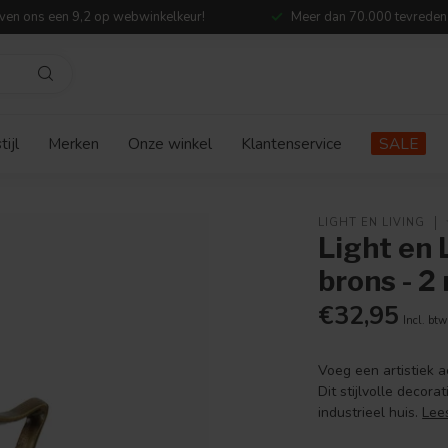
ven ons een 9,2 op webwinkelkeur!
Meer dan 70.000 tevreden
ijl
Merken
Onze winkel
Klantenservice
SALE
LIGHT EN LIVING
Light en
brons - 
€32,95
Incl. btw
Voeg een artistiek a
Dit stijlvolle decor
industrieel huis.
Lee