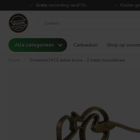
Gratis
verzending vanaf 50,-
Klanten ge
Alle categorieën
Cadeaubon
Shop op woonst
Home
/
Ornament FACE antiek brons - 2 maten beschikbaar