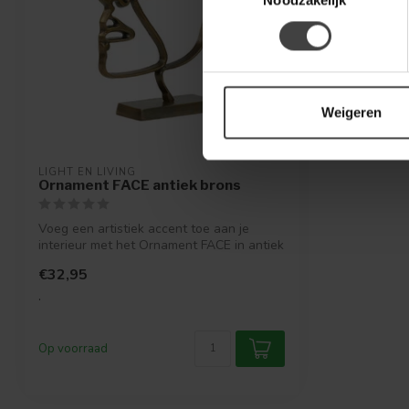
Weigeren
LIGHT EN LIVING
Ornament FACE antiek brons
Voeg een artistiek accent toe aan je
interieur met het Ornament FACE in antiek
b...
€32,95
.
Op voorraad