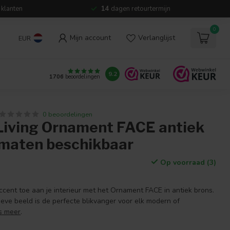
 klanten
14
dagen retourtermijn
0
Mijn account
Verlanglijst
EUR
9.2
1706
beoordelingen
0 beoordelingen
 Living Ornament FACE antiek
2 maten beschikbaar
Op voorraad (3)
ccent toe aan je interieur met het Ornament FACE in antiek brons.
atieve beeld is de perfecte blikvanger voor elk modern of
s meer
.