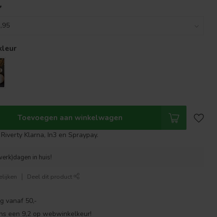
*
kleur
Toevoegen aan winkelwagen
Riverty Klarna, In3 en Spraypay.
werk)dagen in huis!
lijken
Deel dit product
g vanaf 50,-
ns een 9,2 op webwinkelkeur!