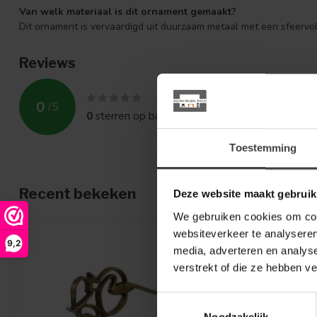
Van welk materiaal is dit ornament gemaakt?
Dit ornament is vervaardigd uit duurzaam metaal met een sfeervol
Reviews
0
/
5
0
sterren op basis van
0
beoordelingen
Toestemming
Recent bekeken
Deze website maakt gebruik
We gebruiken cookies om cont
websiteverkeer te analyseren
9,2
media, adverteren en analys
verstrekt of die ze hebben v
Toestemmingsselectie
Noodzakelijk