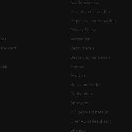
Klantenservice
Garantie en klachten
Algemene voorwaarden
Privacy Policy
res
Verzenden
Wandkraft
Retourneren
Bestelling herroepen
tijl
Merken
iProteqt
Betaalmethoden
Cadeaubon
Spraypay
IN3 gespreid betalen
One4All cadeaukaart
Sitemap