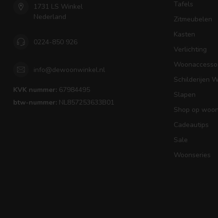
Tafels
1731 LS Winkel
Nederland
Zitmeubelen
Kasten
0224-850 926
Verlichting
Woonaccessoi
info@dewoonwinkel.nl
Schilderijen 
KVK nummer:
67984495
Slapen
btw-nummer:
NL857253633B01
Shop op woons
Cadeautips
Sale
Woonseries