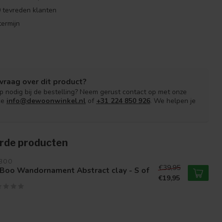
 tevreden klanten
ermijn
vraag over dit product?
lp nodig bij de bestelling? Neem gerust contact op met onze
ce
info@dewoonwinkel.nl
of
+31 224 850 926
. We helpen je
rde producten
 BOO
€39,95
 Boo Wandornament Abstract clay - S of
€19,95