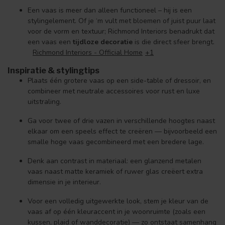
Een vaas is meer dan alleen functioneel – hij is een
stylingelement. Of je ‘m vult met bloemen of juist puur laat
voor de vorm en textuur; Richmond Interiors benadrukt dat
een vaas een
tijdloze decoratie
is die direct sfeer brengt.
Richmond Interiors - Official Home
+1
Inspiratie & stylingtips
Plaats één grotere vaas op een side-table of dressoir, en
combineer met neutrale accessoires voor rust en luxe
uitstraling.
Ga voor twee of drie vazen in verschillende hoogtes naast
elkaar om een speels effect te creëren — bijvoorbeeld een
smalle hoge vaas gecombineerd met een bredere lage.
Denk aan contrast in materiaal: een glanzend metalen
vaas naast matte keramiek of ruwer glas creëert extra
dimensie in je interieur.
Voor een volledig uitgewerkte look, stem je kleur van de
vaas af op één kleuraccent in je woonruimte (zoals een
kussen, plaid of wanddecoratie) — zo ontstaat samenhang