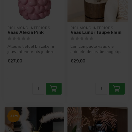
RICHMOND INTERIORS 
RICHMOND INTERIORS 
Vaas Alexia Pink
Vaas Lunor taupe klein
Alles is liefde! En zeker in
Een compacte vaas die
jouw interieur als je deze
subtiele decoratie mogelijk
vaas in jouw woonkamer h...
maakt. Ideaal voor kleine
€27,00
€29,00
bloe...
.
.
.
.
-36%