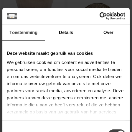
Toestemming
Details
Over
Deze website maakt gebruik van cookies
RICHMOND INTERIORS 
RICHMOND INTERIORS 
We gebruiken cookies om content en advertenties te
Bijzettafel Milo Taupe
Vaas Shelena goud
personaliseren, om functies voor social media te bieden
en om ons websiteverkeer te analyseren. Ook delen we
Moderne bijzettafel van glas
Een stijlvolle toevoeging met
in stijlvolle taupe kleur. Milo
een verfijnde uitstraling. Met
informatie over uw gebruik van onze site met onze
van Richmond Interi...
strakke lijnen en e...
partners voor social media, adverteren en analyse. Deze
€273,00
€83,00
partners kunnen deze gegevens combineren met andere
.
.
informatie die u aan ze heeft verstrekt of die ze hebben
.
Op voorraad
verzameld op basis van uw gebruik van hun services.
Toestemmingsselectie