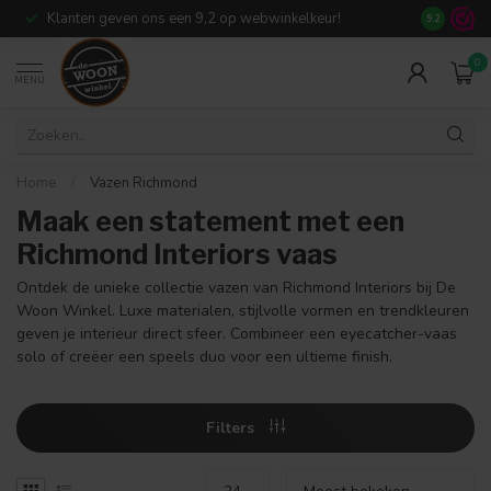
Klanten geven ons een 9,2 op webwinkelkeur!
Meer dan 7
9.2
0
MENU
Home
/
Vazen Richmond
Maak een statement met een
Richmond Interiors vaas
Ontdek de unieke collectie vazen van Richmond Interiors bij De
Woon Winkel. Luxe materialen, stijlvolle vormen en trendkleuren
geven je interieur direct sfeer. Combineer een eyecatcher-vaas
solo of creëer een speels duo voor een ultieme finish.
Filters