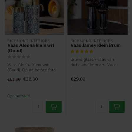
RICHMOND INTERIORS 
RICHMOND INTERIORS 
Vaas Alesha klein wit
Vaas Jamey klein Bruin
(Goud)
Bruine glazen vaas van
Vaas Alesha klein wit
Richmond Interiors. Vaas
(Goud). Op de eerste foto
Jamey klein (29 cm) met
staan Alesha klein en
modern d...
€39,00
€29,00
€61,00
Aletha med...
.
.
Op voorraad
.