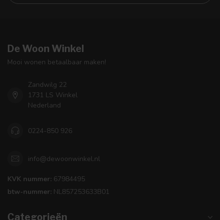
De Woon Winkel
Mooi wonen betaalbaar maken!
Zandwilg 22
1731 LS Winkel
Nederland
0224-850 926
info@dewoonwinkel.nl
KVK nummer:
67984495
btw-nummer:
NL857253633B01
Categorieën