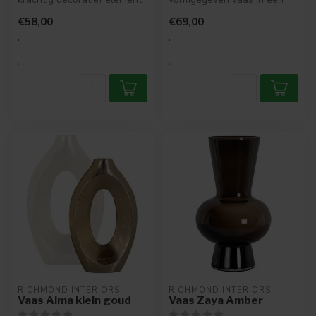
vormt. Ideaal voor grotere
chique gouden kleur. De
€58,00
€69,00
bl...
vaas be...
.
.
.
.
RICHMOND INTERIORS 
RICHMOND INTERIORS 
Vaas Alma klein goud
Vaas Zaya Amber