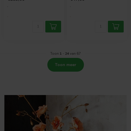
om...
.
.
.
.
Toon
1
-
24
van 67
Toon meer