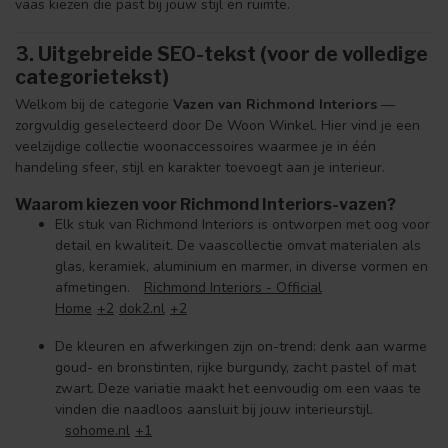
vaas kiezen die past bij jouw stijl en ruimte.
3. Uitgebreide SEO-tekst (voor de volledige
categorietekst)
Welkom bij de categorie
Vazen van Richmond Interiors
—
zorgvuldig geselecteerd door De Woon Winkel. Hier vind je een
veelzijdige collectie woonaccessoires waarmee je in één
handeling sfeer, stijl en karakter toevoegt aan je interieur.
Waarom kiezen voor Richmond Interiors-vazen?
Elk stuk van Richmond Interiors is ontworpen met oog voor
detail en kwaliteit. De vaascollectie omvat materialen als
glas, keramiek, aluminium en marmer, in diverse vormen en
afmetingen.
Richmond Interiors - Official
Home
+2
dok2.nl
+2
De kleuren en afwerkingen zijn on-trend: denk aan warme
goud- en bronstinten, rijke burgundy, zacht pastel of mat
zwart. Deze variatie maakt het eenvoudig om een vaas te
vinden die naadloos aansluit bij jouw interieurstijl.
sohome.nl
+1