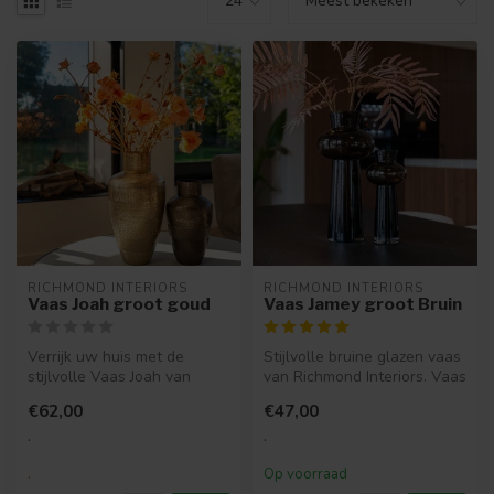
RICHMOND INTERIORS 
RICHMOND INTERIORS 
Vaas Joah groot goud
Vaas Jamey groot Bruin
Verrijk uw huis met de
Stijlvolle bruine glazen vaas
stijlvolle Vaas Joah van
van Richmond Interiors. Vaas
Richmond Interiors. Perfect
Jamey groot is waterb...
€62,00
€47,00
form...
.
.
.
Op voorraad