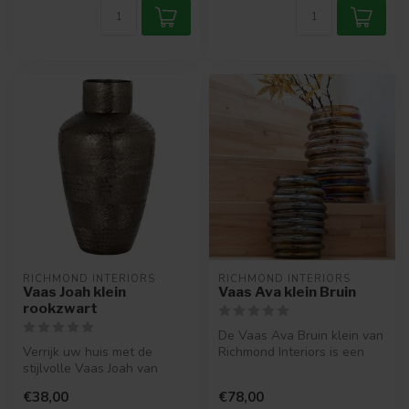
RICHMOND INTERIORS 
RICHMOND INTERIORS 
Vaas Joah klein
Vaas Ava klein Bruin
rookzwart
De Vaas Ava Bruin klein van
Verrijk uw huis met de
Richmond Interiors is een
stijlvolle Vaas Joah van
stijlvolle toevoeging aan ...
Richmond Interiors. Perfect
€38,00
€78,00
form...