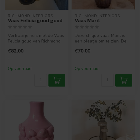
RICHMOND INTERIORS 
RICHMOND INTERIORS 
Vaas Felicia goud goud
Vaas Marit
Verfraai je huis met de Vaas
Deze chique vaas Marit is
Felicia goud van Richmond
een plaatje om te zien. De
Interiors. Tijdloos, veel...
vaas is gemaakt van veiligh...
€82,00
€70,00
.
.
Op voorraad
Op voorraad