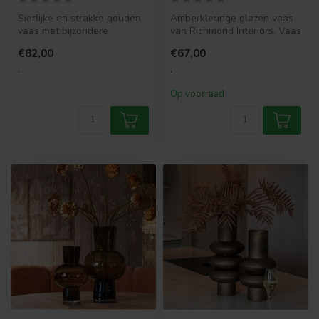
Sierlijke en strakke gouden
Amberkleurige glazen vaas
vaas met bijzondere
van Richmond Interiors. Vaas
vormgeving. Maak deze vaas
Zaya (45 cm) is waterbest...
€82,00
€67,00
compl...
.
.
.
Op voorraad