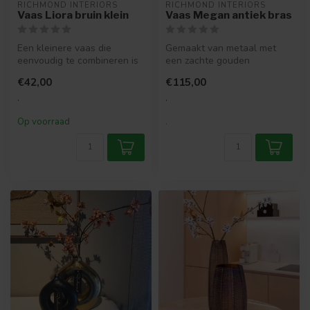
RICHMOND INTERIORS 
RICHMOND INTERIORS 
Vaas Liora bruin klein
Vaas Megan antiek bras
Een kleinere vaas die
Gemaakt van metaal met
eenvoudig te combineren is
een zachte gouden
met andere accessoires.
afwerking, perfect om
€42,00
€115,00
Perfect...
bloemen in te pre...
.
.
Op voorraad
.