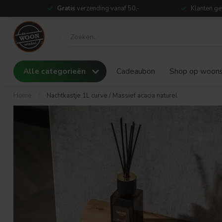
Gratis
verzending vanaf 50,-
Klanten ge
Alle categorieën
Cadeaubon
Shop op woonst
Home
/
Nachtkastje 1L curve / Massief acacia naturel