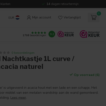
 klanten
14
dagen retourtermijn
0
Mijn account
Verlanglijst
EUR
9.2
1706
beoordelingen
0 beoordelingen
 Nachtkastje 1L curve /
cacia naturel
Op voorraad (6)
ve' is uitgevoerd in acacia hout met een lade en een schapje. Het
door middel van een metalen wandstrip aan de wand gemonteerd.
elding.
Lees meer
.