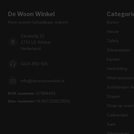
De Woon Winkel
Categori
Mooi wonen betaalbaar maken!
Buiten
Nieuw
Zandwilg 22
Tafels
1731 LS Winkel
Nederland
Zitmeubelen
Kasten
0224-850 926
Verlichting
Woonaccessoi
info@dewoonwinkel.nl
Schilderijen 
KVK nummer:
67984495
Slapen
btw-nummer:
NL857253633B01
Shop op woons
Cadeautips
Sale
Woonseries