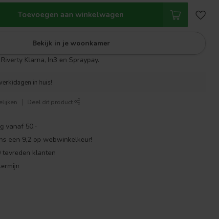
Toevoegen aan winkelwagen
Bekijk in je woonkamer
Riverty Klarna, In3 en Spraypay.
werk)dagen in huis!
lijken
Deel dit product
g vanaf 50,-
ns een 9,2 op webwinkelkeur!
 tevreden klanten
ermijn