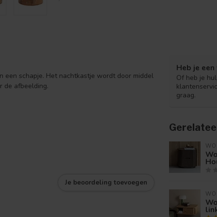
Heb je een 
 en een schapje. Het nachtkastje wordt door middel
Of heb je hu
 de afbeelding.
klantenservi
graag.
Gerelatee
WO
Wo
Hou
Je beoordeling toevoegen
WO
Wo
lin