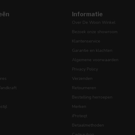
eën
Informatie
Over De Woon Winkel
Bezoek onze showroom
Klantenservice
Garantie en klachten
Algemene voorwaarden
Privacy Policy
res
Verzenden
Wandkraft
Retourneren
Bestelling herroepen
tijl
Merken
iProteqt
Betaalmethoden
Cadeaubon