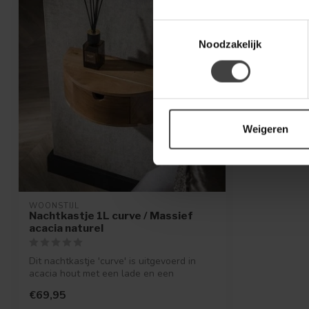
Toestemmingsselectie
Noodzakelijk
Weigeren
WOONSTIJL
Nachtkastje 1L curve / Massief
acacia naturel
Dit nachtkastje 'curve' is uitgevoerd in
acacia hout met een lade en een
schapje...
€69,95