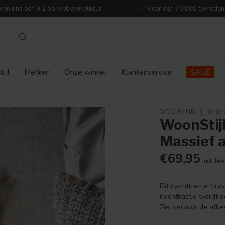
ven ons een 9,2 op webwinkelkeur!
Meer dan 70.000 tevreden
ijl
Merken
Onze winkel
Klantenservice
SALE
WOONSTIJL
WoonStijl
Massief a
€69,95
Incl. btw
Dit nachtkastje 'cur
nachtkastje wordt 
Zie hiervoor de afbe