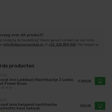
vraag over dit product?
lp nodig bij de bestelling? Neem gerust contact op met onze
ce
info@dewoonwinkel.nl
of
+31 224 850 926
. We helpen je
rde producten
OOD
ood Arvi Ladekast/Nachtkastje 2 Lades
€269,00
t Fineer Bruin
OOD
ood Jena hangend nachtkastje
€59,95
ks/rechts hout naturel