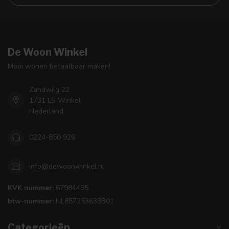
De Woon Winkel
Mooi wonen betaalbaar maken!
Zandwilg 22
1731 LS Winkel
Nederland
0224-850 926
info@dewoonwinkel.nl
KVK nummer:
67984495
btw-nummer:
NL857253633B01
Categorieën