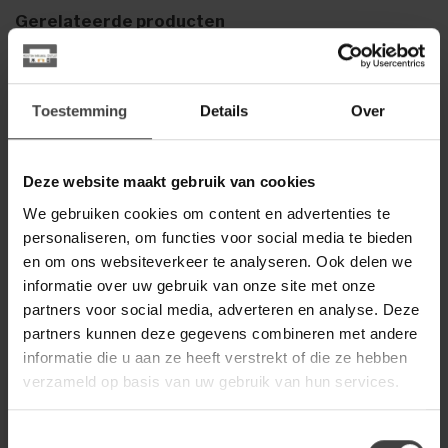
Gerelateerde producten
WOOOD
Woood Mesa Bijzettafel M
€49,95
Hout Naturel 45xØ45
Toestemming
Details
Over
Heb je een vraag over dit product?
Deze website maakt gebruik van cookies
Of heb je hulp nodig bij de bestelling? Neem gerust contact
We gebruiken cookies om content en advertenties te
op met onze klantenservice
info@dewoonwinkel.nl
of
+31
personaliseren, om functies voor social media te bieden
224 850 926
. We helpen je graag.
en om ons websiteverkeer te analyseren. Ook delen we
informatie over uw gebruik van onze site met onze
partners voor social media, adverteren en analyse. Deze
Recent bekeken
partners kunnen deze gegevens combineren met andere
informatie die u aan ze heeft verstrekt of die ze hebben
verzameld op basis van uw gebruik van hun services.
Toestemmingsselectie