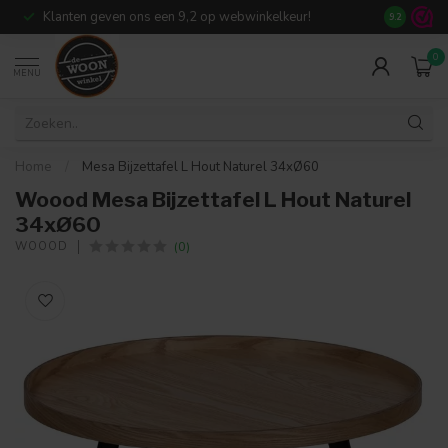
Klanten geven ons een 9,2 op webwinkelkeur!
Meer dan 7
9.2
0
MENU
Home
/
Mesa Bijzettafel L Hout Naturel 34xØ60
Woood Mesa Bijzettafel L Hout Naturel
34xØ60
(0)
WOOOD