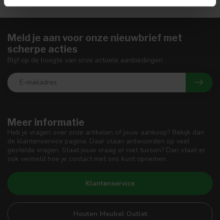
Meld je aan voor onze nieuwbrief met
scherpe acties
Blijf op de hoogte van onze actuele aanbiedingen
Meer informatie
Heb je vragen over onze artikelen of jouw aankoop? Bekijk dan
de klantenservice pagina. Daar staan antwoorden op veel
gestelde vragen. Staat jouw vraag er niet tussen? Dan staat er
ook vermeld hoe je contact met ons kunt opnemen.
Klantenservice
Houten Meubel Outlet