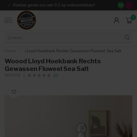
Klanten geven ons een 9,2 op webwinkelkeur!
Meer dan 7
9.2
0
MENU
Home
/
Lloyd Hoekbank Rechts Gewassen Fluweel Sea Salt
Woood Lloyd Hoekbank Rechts
Gewassen Fluweel Sea Salt
(0)
WOOOD