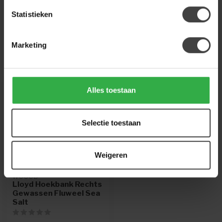
224 850 926
. We helpen je graag.
Statistieken
Marketing
Recent bekeken
Alles toestaan
Selectie toestaan
Weigeren
WOOOD
Lloyd Hoekbank Rechts
Gewassen Fluweel Sea
Salt