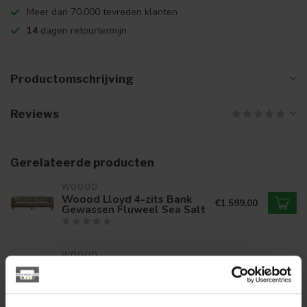
Meer dan 70.000 tevreden klanten
14
dagen retourtermijn
Productomschrijving
Reviews
Gerelateerde producten
WOOOD
Woood Lloyd 4-zits Bank
€1.599,00
Gewassen Fluweel Sea Salt
WOOOD
Woood Lloyd Hoekbank
€2.299,00
Rechts Gewassen Fluweel
Cinnamon