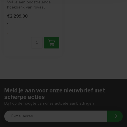
Wil je een oogstrelende
hoekbank van royaal
formaat van washed velvet
€2.299,00
(80% poly...
.
.
Meld je aan voor onze nieuwbrief met
scherpe acties
Blijf op de hoogte van onze actuele aanbiedingen