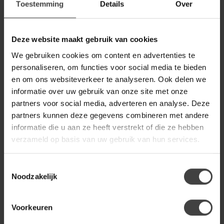
Toestemming
Details
Over
WOOOD
Woood Lloyd Hoekbank
€2.299,00
Rechts Gewassen Fluweel
Deze website maakt gebruik van cookies
Cast Iron
We gebruiken cookies om content en advertenties te
personaliseren, om functies voor social media te bieden
WOOOD
en om ons websiteverkeer te analyseren. Ook delen we
Woood Lloyd Hoekbank
€2.299,00
informatie over uw gebruik van onze site met onze
Rechts Gewassen Fluweel
Waterplant
partners voor social media, adverteren en analyse. Deze
partners kunnen deze gegevens combineren met andere
informatie die u aan ze heeft verstrekt of die ze hebben
WOOOD
verzameld op basis van uw gebruik van hun services.
Woood Lloyd Hoekbank
€2.299,00
Rechts Gewassen Fluweel
Cloud
Toestemmingsselectie
Noodzakelijk
Heb je een vraag over dit product?
Voorkeuren
Of heb je hulp nodig bij de bestelling? Neem gerust contact
op met onze klantenservice
info@dewoonwinkel.nl
of
+31