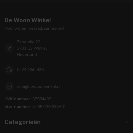
De Woon Winkel
Mooi wonen betaalbaar maken!
Zandwilg 22
1731 LS Winkel
Nederland
0224-850 926
info@dewoonwinkel.nl
KVK nummer:
67984495
btw-nummer:
NL857253633B01
Categorieën