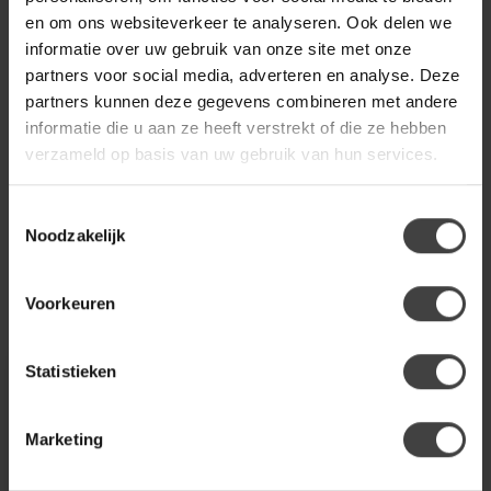
PTMD
€14,95
en om ons websiteverkeer te analyseren. Ook delen we
PTMD LED Licht Kaars rustiek
zwart met beweegbare vlam
€9,95
informatie over uw gebruik van onze site met onze
partners voor social media, adverteren en analyse. Deze
partners kunnen deze gegevens combineren met andere
informatie die u aan ze heeft verstrekt of die ze hebben
Heb je een vraag over dit product?
verzameld op basis van uw gebruik van hun services.
Of heb je hulp nodig bij de bestelling? Neem gerust contact
op met onze klantenservice
info@dewoonwinkel.nl
of
+31
224 850 926
. We helpen je graag.
Toestemmingsselectie
Noodzakelijk
Recent bekeken
Voorkeuren
-22%
Statistieken
Marketing