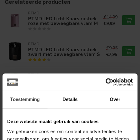
Gerelateerde producten
PTMD
€14,99
PTMD LED Licht Kaars rustiek
roze met beweegbare vlam M
€9,99
PTMD
€9,95
PTMD LED Licht Kaars rustiek
zwart met beweegbare vlam S
€7,95
PTMD
€9,95
PTMD LED Licht Kaars goud
met beweegbare vlam S
€8,79
Toestemming
Details
Over
PTMD
PTMD LED Licht Kaars rustiek
€10,79
donker groen met beweegbare
vlam
Deze website maakt gebruik van cookies
We gebruiken cookies om content en advertenties te
personaliseren, om functies voor social media te bieden