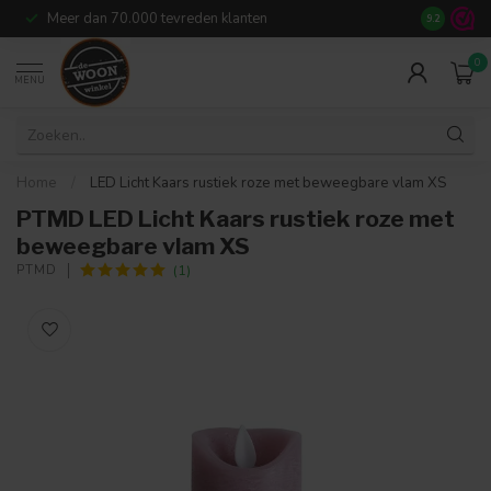
Meer dan 70.000 tevreden klanten
14
dagen r
9.2
0
MENU
Home
/
LED Licht Kaars rustiek roze met beweegbare vlam XS
PTMD LED Licht Kaars rustiek roze met
beweegbare vlam XS
(1)
PTMD