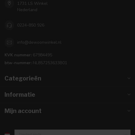
1731 LS Winkel
Nederland
0224-850 926
info@dewoonwinkel.nl
KVK nummer:
67984495
btw-nummer:
NL857253633B01
Categorieën
Informatie
Mijn account