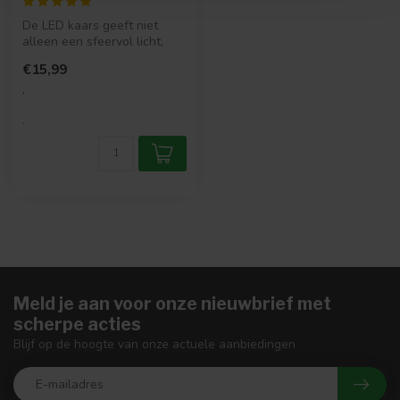
De LED kaars geeft niet
alleen een sfeervol licht,
maar lijkt ook net echt door
€15,99
...
.
.
Meld je aan voor onze nieuwbrief met
scherpe acties
Blijf op de hoogte van onze actuele aanbiedingen