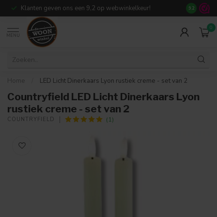
Klanten geven ons een 9,2 op webwinkelkeur!
Meer dan 7
9.2
0
MENU
Home
/
LED Licht Dinerkaars Lyon rustiek creme - set van 2
Countryfield LED Licht Dinerkaars Lyon
rustiek creme - set van 2
(1)
COUNTRYFIELD