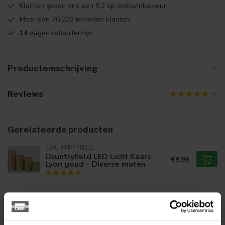
Klanten geven ons een 9,2 op webwinkelkeur!
Meer dan 70.000 tevreden klanten
14
dagen retourtermijn
Productomschrijving
Reviews
Gerelateerde producten
COUNTRYFIELD
Countryfield LED Licht Kaars
€9,99
Lyon goud - Diverse maten
COUNTRYFIELD
Countryfield LED Licht
€15,99
Dinerkaars Lyon rustiek zwart -
set van 2