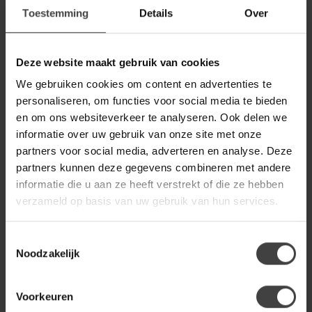
Toestemming
Details
Over
COUNTRYFIELD
Countryfield LED Licht
€15,99
Deze website maakt gebruik van cookies
Dinerkaars Lyon rustiek beige -
set van 2
We gebruiken cookies om content en advertenties te
personaliseren, om functies voor social media te bieden
en om ons websiteverkeer te analyseren. Ook delen we
COUNTRYFIELD
Countryfield Dinerkaars LED
informatie over uw gebruik van onze site met onze
€15,95
Diner rustiek amber met
partners voor social media, adverteren en analyse. Deze
beweegbare vlam – 2 stuks
partners kunnen deze gegevens combineren met andere
informatie die u aan ze heeft verstrekt of die ze hebben
COUNTRYFIELD
verzameld op basis van uw gebruik van hun services.
Countryfield Dinerkaars LED
€15,95
Diner rustiek roze met
beweegbare vlam – 2 stuks
Toestemmingsselectie
Noodzakelijk
Voorkeuren
Heb je een vraag over dit product?