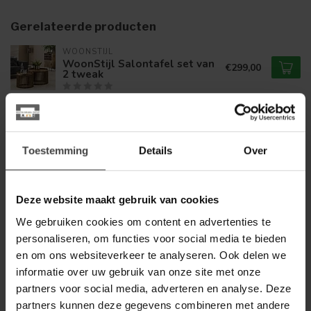
Gerelateerde producten
WOONSTIJL
WoonStijl Salontafel set van
€299,00
2 tweak
WOONSTIJL
WoonStijl Nachtkastje set
€299,00
van 2 tweak
Toestemming
Details
Over
WOONSTIJL
Deze website maakt gebruik van cookies
€449,00
WoonStijl TV-meubel tweak
We gebruiken cookies om content en advertenties te
personaliseren, om functies voor social media te bieden
en om ons websiteverkeer te analyseren. Ook delen we
informatie over uw gebruik van onze site met onze
Heb je een vraag over dit product?
partners voor social media, adverteren en analyse. Deze
Of heb je hulp nodig bij de bestelling? Neem gerust contact
op met onze klantenservice
info@dewoonwinkel.nl
of
+31
partners kunnen deze gegevens combineren met andere