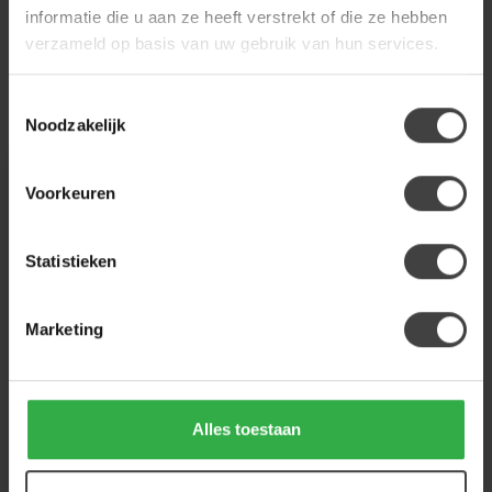
224 850 926
. We helpen je graag.
informatie die u aan ze heeft verstrekt of die ze hebben
verzameld op basis van uw gebruik van hun services.
Recent bekeken
Toestemmingsselectie
Noodzakelijk
-13%
Voorkeuren
Statistieken
Marketing
WOONSTIJL
Kaptafel tweak met 2
lades
Alles toestaan
Deze kaptafel 'tweak' is
uitgevoerd in mango hout