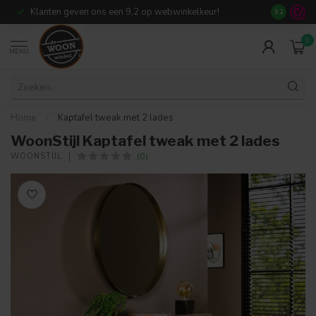
Klanten geven ons een 9,2 op webwinkelkeur!
Meer dan 7
9.2
0
MENU
Home
/
Kaptafel tweak met 2 lades
WoonStijl Kaptafel tweak met 2 lades
(0)
WOONSTIJL