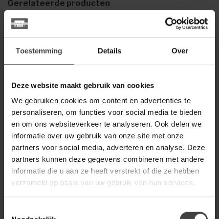
Gerelateerde producten
CANDELLANA
€49,00
Candellana Kaars Konijn groot
groen metallic
€19,00
Toestemming
Details
Over
Heb je een vraag over dit product?
Deze website maakt gebruik van cookies
Of heb je hulp nodig bij de bestelling? Neem gerust contact
We gebruiken cookies om content en advertenties te
op met onze klantenservice
info@dewoonwinkel.nl
of
+31
224 850 926
. We helpen je graag.
personaliseren, om functies voor social media te bieden
en om ons websiteverkeer te analyseren. Ook delen we
informatie over uw gebruik van onze site met onze
partners voor social media, adverteren en analyse. Deze
Recent bekeken
partners kunnen deze gegevens combineren met andere
informatie die u aan ze heeft verstrekt of die ze hebben
-50%
verzameld op basis van uw gebruik van hun services.
Toestemmingsselectie