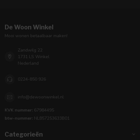
De Woon Winkel
Mooi wonen betaalbaar maken!
Zandwilg 22
1731 LS Winkel
Nederland
0224-850 926
info@dewoonwinkel.nl
KVK nummer:
67984495
btw-nummer:
NL857253633B01
Categorieën