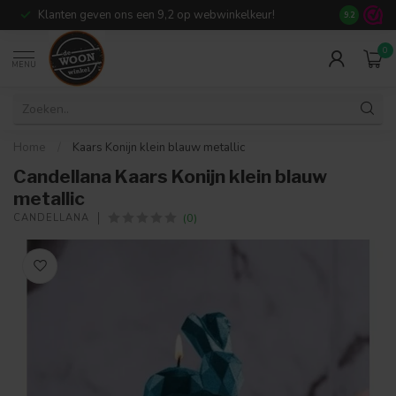
Klanten geven ons een 9,2 op webwinkelkeur!
Meer dan 7
9.2
0
MENU
Home
/
Kaars Konijn klein blauw metallic
Candellana Kaars Konijn klein blauw
metallic
(0)
CANDELLANA