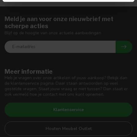
Meld je aan voor onze nieuwbrief met
scherpe acties
Blijf op de hoogte van onze actuele aanbiedingen
Meer informatie
Heb je vragen over onze artikelen of jouw aankoop? Bekijk dan
de klantenservice pagina. Daar staan antwoorden op veel
gestelde vragen. Staat jouw vraag er niet tussen? Dan staat er
ook vermeld hoe je contact met ons kunt opnemen.
Klantenservice
Houten Meubel Outlet