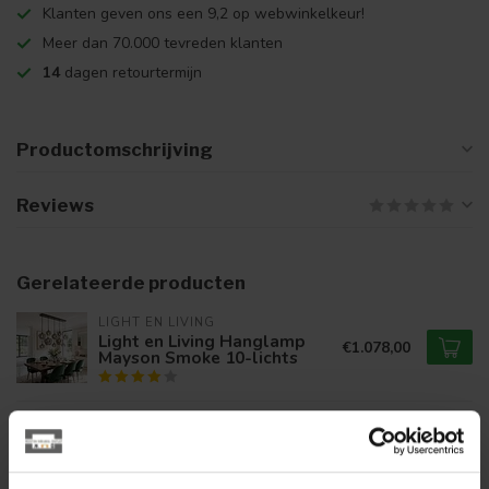
Klanten geven ons een 9,2 op webwinkelkeur!
Meer dan 70.000 tevreden klanten
14
dagen retourtermijn
Productomschrijving
Reviews
Gerelateerde producten
LIGHT EN LIVING
Light en Living Hanglamp
€1.078,00
Mayson Smoke 10-lichts
LIGHT EN LIVING
Light en Living Tafellamp
€159,95
Ø22x40 cm MAYSON mat
€139,95
zwart+ glas smoke