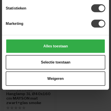
op met onze klantenservice
info@dewoonwinkel.nl
of
+31
224 850 926
. We helpen je graag.
Statistieken
Marketing
Recent bekeken
Alles toestaan
Selectie toestaan
Weigeren
LIGHT EN LIVING
Hanglamp 3L Ø40x160
cm MAYSON mat
zwart+glas smoke