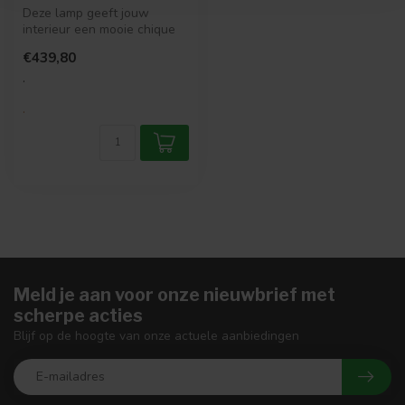
Deze lamp geeft jouw
interieur een mooie chique
gevoel. Voor deze sfeervolle
€439,80
han...
.
.
Meld je aan voor onze nieuwbrief met
scherpe acties
Blijf op de hoogte van onze actuele aanbiedingen