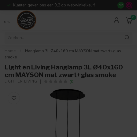
Klanten geven ons een 9,2 op webwinkelkeur!
Meer dan 7
9.2
0
MENU
Home
/
Hanglamp 3L Ø40x160 cm MAYSON mat zwart+glas
smoke
Light en Living Hanglamp 3L Ø40x160
cm MAYSON mat zwart+glas smoke
(0)
LIGHT EN LIVING