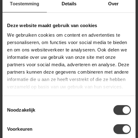
Toestemming
Details
Over
LIGHT EN LIVING
Light en Living Hanglamp
Deze website maakt gebruik van cookies
€79,80
MAYSON mat zwart+glas
smoke - Diverse maten
We gebruiken cookies om content en advertenties te
personaliseren, om functies voor social media te bieden
en om ons websiteverkeer te analyseren. Ook delen we
LIGHT EN LIVING
informatie over uw gebruik van onze site met onze
Light en Living Hanglamp
€74,95
MAYSON goud - Diverse maten
partners voor social media, adverteren en analyse. Deze
partners kunnen deze gegevens combineren met andere
informatie die u aan ze heeft verstrekt of die ze hebben
LIGHT EN LIVING
verzameld op basis van uw gebruik van hun services.
Light en Living Vloerlamp
€295,00
Ø42x146 cm MAYSON mat
zwart+glas smoke
Toestemmingsselectie
Noodzakelijk
Heb je een vraag over dit product?
Voorkeuren
Of heb je hulp nodig bij de bestelling? Neem gerust contact